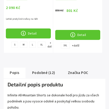
2 090 Kč
801 Kč
890 Kč
Lehké prodyšné kraťasy na běh
Detail
Detail
+
S
M
L
XL
+ další
3XL
další
Popis
Podobné (12)
Značka
POC
Detailní popis produktu
Infinite All-Mountain Shorts se dokonale hodí pro jízdu za všech
podmínek a jsou vysoce odolné a poskytují velkou svobodu
pohybu.