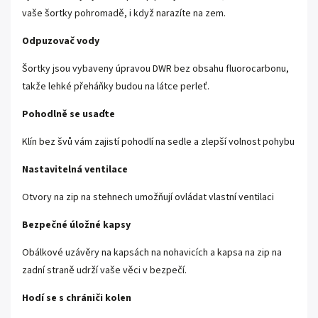
vaše šortky pohromadě, i když narazíte na zem.
Odpuzovač vody
Šortky jsou vybaveny úpravou DWR bez obsahu fluorocarbonu,
takže lehké přeháňky budou na látce perleť.
Pohodlně se usaďte
Klín bez švů vám zajistí pohodlí na sedle a zlepší volnost pohybu
Nastavitelná ventilace
Otvory na zip na stehnech umožňují ovládat vlastní ventilaci
Bezpečné úložné kapsy
Obálkové uzávěry na kapsách na nohavicích a kapsa na zip na
zadní straně udrží vaše věci v bezpečí.
Hodí se s chrániči kolen