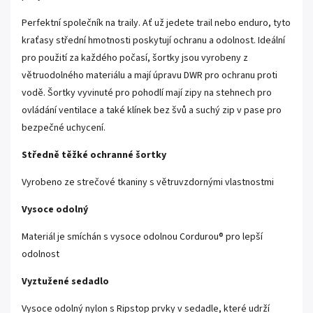
Perfektní společník na traily. Ať už jedete trail nebo enduro, tyto
kraťasy střední hmotnosti poskytují ochranu a odolnost. Ideální
pro použití za každého počasí, šortky jsou vyrobeny z
větruodolného materiálu a mají úpravu DWR pro ochranu proti
vodě. Šortky vyvinuté pro pohodlí mají zipy na stehnech pro
ovládání ventilace a také klínek bez švů a suchý zip v pase pro
bezpečné uchycení.
Středně těžké ochranné šortky
Vyrobeno ze strečové tkaniny s větruvzdornými vlastnostmi
Vysoce odolný
Materiál je smíchán s vysoce odolnou Cordurou® pro lepší
odolnost
Vyztužené sedadlo
Vysoce odolný nylon s Ripstop prvky v sedadle, které udrží