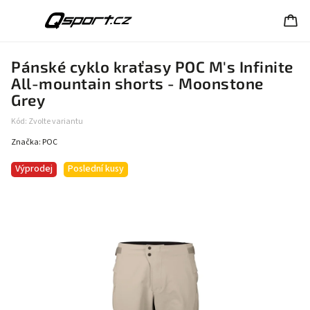
Pánské cyklo kraťasy POC M's Infinite
All-mountain shorts - Moonstone
Grey
Kód:
Zvolte variantu
Značka:
POC
Výprodej
Poslední kusy