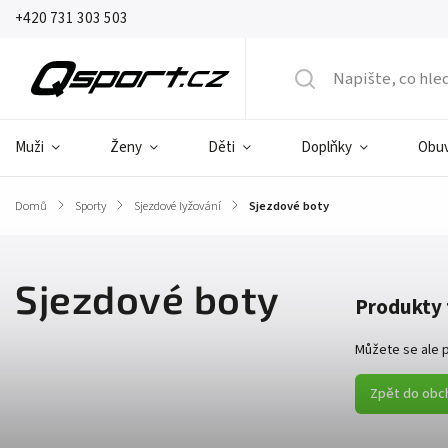
+420 731 303 503
Muži
Ženy
Děti
Doplňky
Obu
Domů
/
Sporty
/
Sjezdové lyžování
/
Sjezdové boty
Sjezdové boty
Produkty 
Můžete se ale p
Zpět do obc