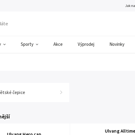
Jak n
v
Sporty
Akce
Výprodej
Novinky
ětské čepice
ější
Ulvang Alltim
Ulvang Hero cap