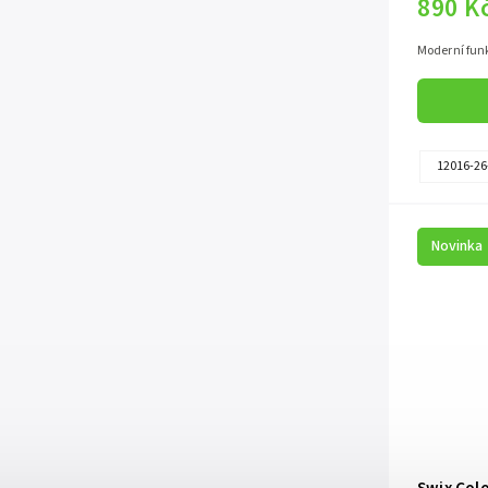
890 K
Moderní fun
12016-26
Novinka