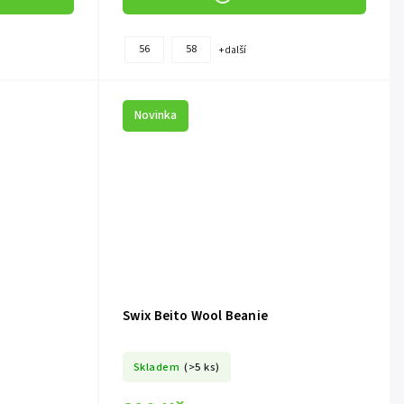
56
58
í
+ další
Novinka
Swix Beito Wool Beanie
Skladem
(>5 ks)