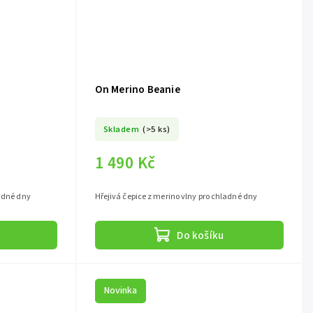
On Merino Beanie
Skladem
(>5 ks)
1 490 Kč
ladné dny
Hřejivá čepice z merino vlny pro chladné dny
Do košíku
Novinka