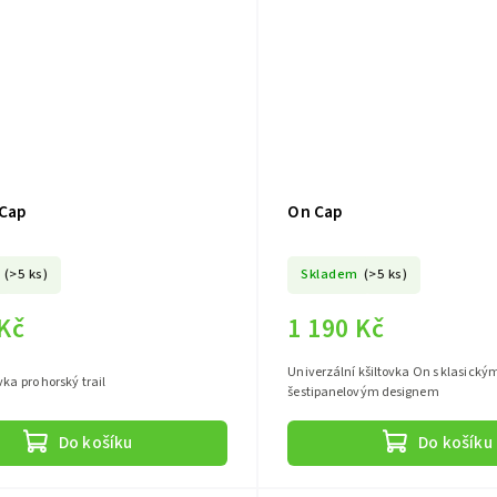
 Cap
On Cap
(>5 ks)
Skladem
(>5 ks)
 Kč
1 190 Kč
Univerzální kšiltovka On s klasický
vka pro horský trail
šestipanelovým designem
Do košíku
Do košíku