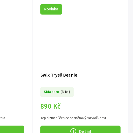
Novinka
Swix Trysil Beanie
Skladem
(3 ks)
890 Kč
eplo
Teplá zimní čepice se sněhovými vločkami
Detail