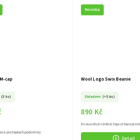
Novinka
M-cap
Wool Logo Swix Beanie
(3 ks)
Skladem
(>5 ks)
č
890 Kč
Dvouvrstvá vlněná čepice Swix pro t
ice pro teplejší podmínky
Detail