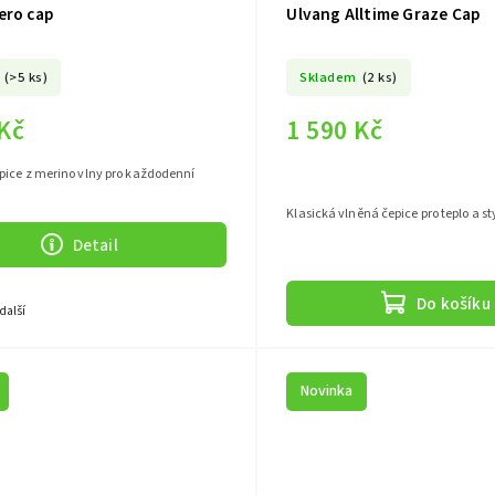
ero cap
Ulvang Alltime Graze Cap
(>5 ks)
Skladem
(2 ks)
 Kč
1 590 Kč
pice z merino vlny pro každodenní
Klasická vlněná čepice pro teplo a st
Detail
Do košíku
 další
Novinka