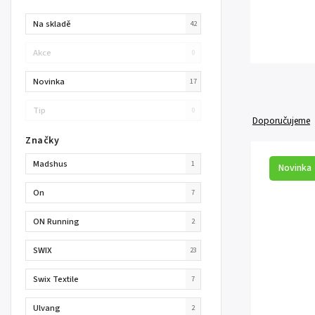
Na skladě
42
Akce
0
Novinka
17
Tip
0
Doporučujeme
Značky
Madshus
1
Novinka
On
7
ON Running
2
SWIX
23
Swix Textile
7
Ulvang
2