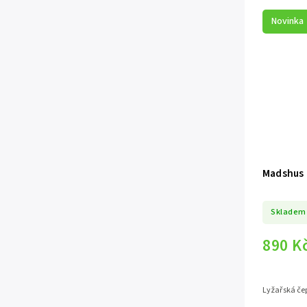
Novinka
Madshus 
Skladem
890 K
Lyžařská čep