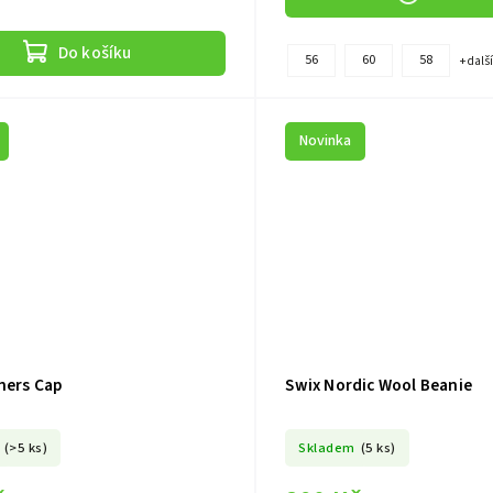
Do košíku
56
60
58
+ dalš
Novinka
ners Cap
Swix Nordic Wool Beanie
(>5 ks)
Skladem
(5 ks)