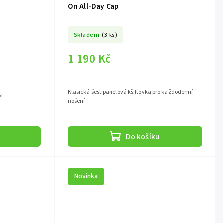
On All-Day Cap
Skladem
(3 ks)
1 190 Kč
Klasická šestipanelová kšiltovka pro každodenní
yl
nošení
Do košíku
Novinka