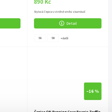
890 Kč
Stylová čepice z vlněné směsi s bambulí
Detail
56
58
+ další
–16 %