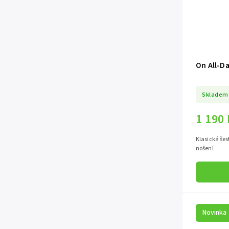
On All-D
Skladem
1 190
Klasická šes
nošení
Novinka