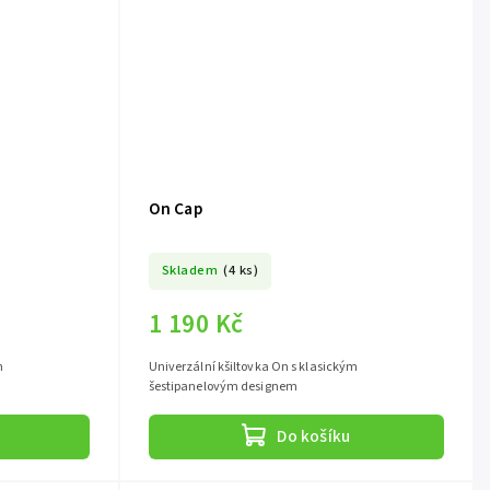
On Cap
Skladem
(4 ks)
1 190 Kč
m
Univerzální kšiltovka On s klasickým
šestipanelovým designem
Do košíku