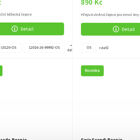
č
890 Kč
kční běžecká čepice
Hřejivá vlněná čepice pro zimní dny
Detail
Detail
+
-10120-OS
12016-26-99992-OS
OS
+ další
další
Novinka