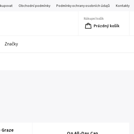
akupovat
Obchodní podmínky
Podmínky ochrany osobních údajů
Kontakty
Nákupní košík
Prázdný košík
Značky
e Graze
On All-Day Cap