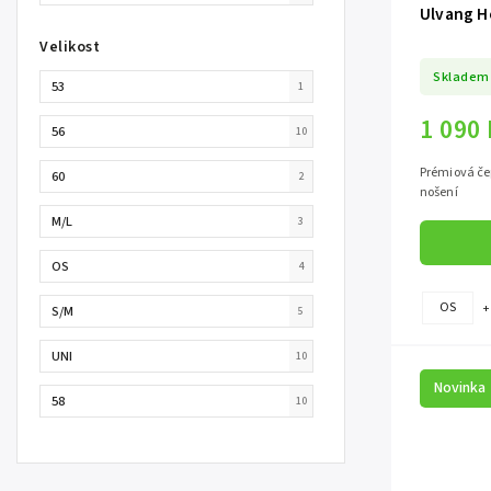
Ulvang H
Velikost
Skladem
53
1
1 090
56
10
Prémiová če
60
2
nošení
M/L
3
OS
4
OS
+
S/M
5
UNI
10
Novinka
58
10