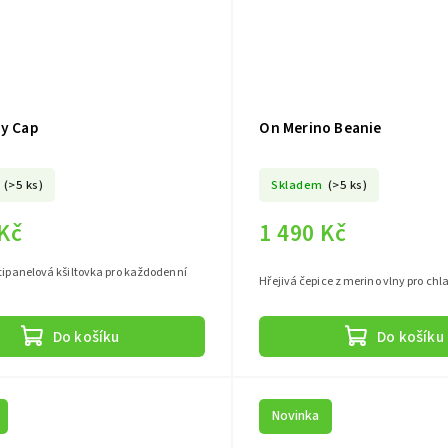
ay Cap
On Merino Beanie
(>5 ks)
Skladem
(>5 ks)
 Kč
1 490 Kč
tipanelová kšiltovka pro každodenní
Hřejivá čepice z merino vlny pro ch
Do košíku
Do košíku
Novinka