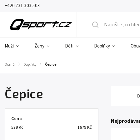
+420 731 303 503
Muži
Ženy
Děti
Doplňky
Obu
Domů
/
Doplňky
/
Čepice
Čepice
D
Cena
Nejprodávan
539
Kč
1679
Kč