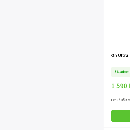
On Ultra
Skladem
1 590
Lehká kšilto