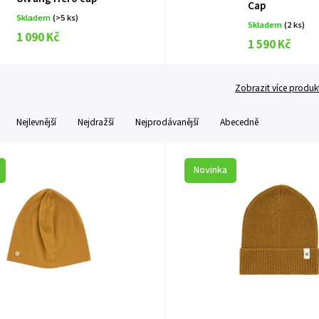
Cap
Skladem
(>5 ks)
Skladem
(2 ks)
1 090 Kč
1 590 Kč
Zobrazit více produk
Nejlevnější
Nejdražší
Nejprodávanější
Abecedně
Novinka