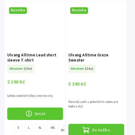
Novinka
Novinka
Ulvang Alltime Lead short
Ulvang Alltime Graze
sleeve T-shirt
Sweater
Skladem
(2 ks)
Skladem
(2 ks)
2 190 Kč
5 390 Kč
Lehké a odolné tričko z merino vlny
Klasický svetr s polovičním zipem pro
teplo a styl
Detail
+
S
L
XL
XXL
Do košíku
další