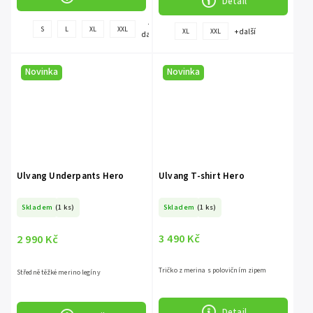
Detail
+
S
L
XL
XXL
+ další
XL
XXL
další
Novinka
Novinka
Ulvang Underpants Hero
Ulvang T-shirt Hero
Skladem
(1 ks)
Skladem
(1 ks)
3 490 Kč
2 990 Kč
Tričko z merina s polovičním zipem
Středně těžké merino legíny
Detail