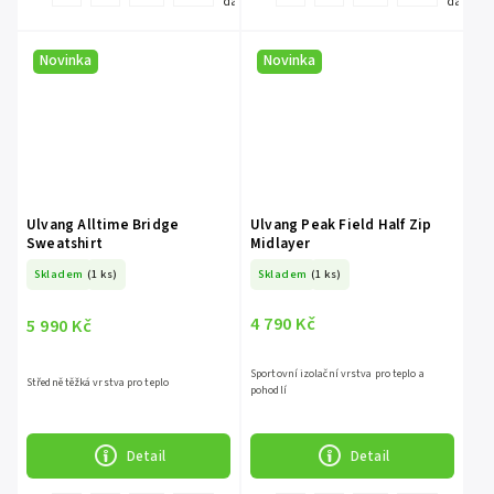
další
další
Novinka
Novinka
Ulvang Alltime Bridge
Ulvang Peak Field Half Zip
Sweatshirt
Midlayer
Skladem
(1 ks)
Skladem
(1 ks)
4 790 Kč
5 990 Kč
Sportovní izolační vrstva pro teplo a
Středně těžká vrstva pro teplo
pohodlí
Detail
Detail