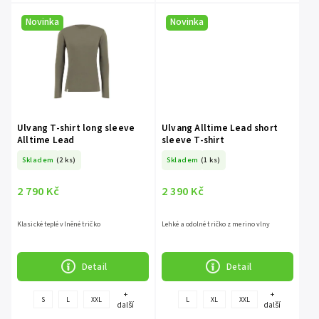
Novinka
Novinka
Ulvang T-shirt long sleeve
Ulvang Alltime Lead short
Alltime Lead
sleeve T-shirt
Skladem
(2 ks)
Skladem
(1 ks)
2 790 Kč
2 390 Kč
Klasické teplé vlněné tričko
Lehké a odolné tričko z merino vlny
Detail
Detail
+
+
S
L
XXL
L
XL
XXL
další
další