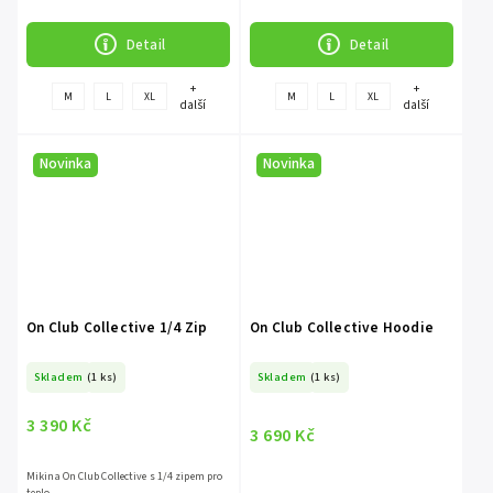
Detail
Detail
+
+
M
L
XL
M
L
XL
další
další
Novinka
Novinka
On Club Collective 1/4 Zip
On Club Collective Hoodie
Skladem
(1 ks)
Skladem
(1 ks)
3 390 Kč
3 690 Kč
Mikina On Club Collective s 1/4 zipem pro
teplo