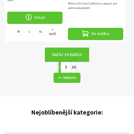
Mikina On Club Collective s kapucí pro
prémiové pohodlí
Detail
+
M
L
XL
Do košíku
další
Načíst 24 dalších
1
26
Nahoru
Nejoblíbenější kategorie: