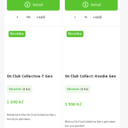
Detail
Detail
+ další
+ další
S
XXL
L
XL
Novinka
Novinka
On Club Collective-T Geo
On Club Collect. Hoodie Geo
Skladem
(1 ks)
Skladem
(1 ks)
1 690 Kč
3 990 Kč
Pohodlné tričko On Club Collective Geo s
horským potiskem
Mikina On Club Collective Geo s potiskem
hor pro komfort