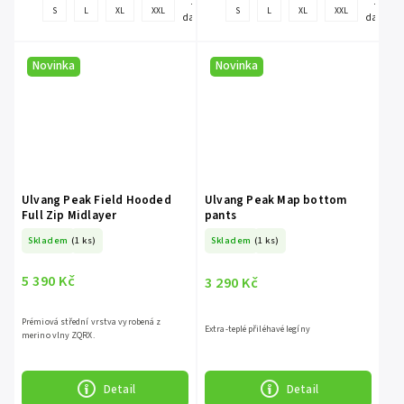
+
+
S
L
XL
XXL
S
L
XL
XXL
další
další
Novinka
Novinka
Ulvang Peak Field Hooded
Ulvang Peak Map bottom
Full Zip Midlayer
pants
Skladem
(1 ks)
Skladem
(1 ks)
5 390 Kč
3 290 Kč
Prémiová střední vrstva vyrobená z
Extra-teplé přiléhavé legíny
merino vlny ZQRX.
Detail
Detail