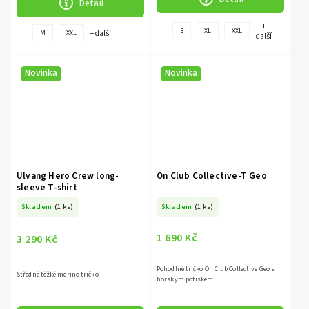
Detail
+
S
XL
XXL
+ další
M
XXL
další
Novinka
Novinka
Ulvang Hero Crew long-
On Club Collective-T Geo
sleeve T-shirt
Skladem
(1 ks)
Skladem
(1 ks)
1 690 Kč
3 290 Kč
Pohodlné tričko On Club Collective Geo s
Středně těžké merino tričko
horským potiskem