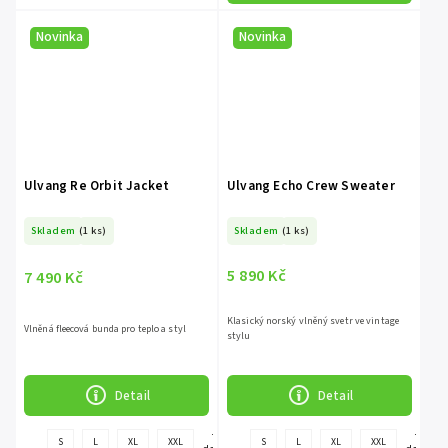
Novinka
Novinka
Ulvang Re Orbit Jacket
Ulvang Echo Crew Sweater
Skladem
(1 ks)
Skladem
(1 ks)
5 890 Kč
7 490 Kč
Klasický norský vlněný svetr ve vintage
Vlněná fleecová bunda pro teplo a styl
stylu
Detail
Detail
+
+
S
L
XL
XXL
S
L
XL
XXL