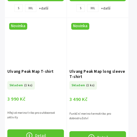
+ další
+ další
S
XXL
S
XXL
Novinka
Novinka
Ulvang Peak Map T-shirt
Ulvang Peak Map long sleeve
T-shirt
Skladem
(1 ks)
Skladem
(1 ks)
3 990 Kč
3 490 Kč
Hřejivé merino triko pro outdoorové
Funkční merino termotriko pro
aktivity
dobrodružství
Detail