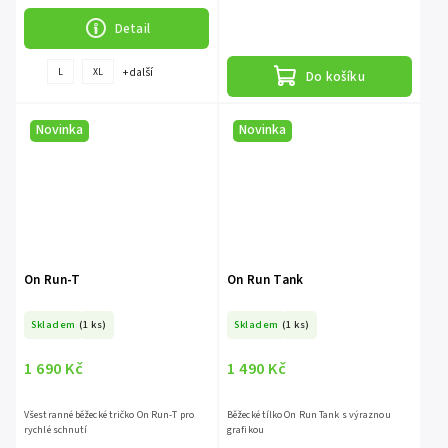
Detail
+ další
L
XL
Do košíku
Novinka
Novinka
On Run-T
On Run Tank
Skladem
(1 ks)
Skladem
(1 ks)
1 690 Kč
1 490 Kč
Všestranné běžecké tričko On Run-T pro
Běžecké tílko On Run Tank s výraznou
rychlé schnutí
grafikou