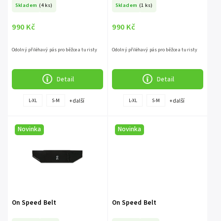
Skladem
(4 ks)
Skladem
(1 ks)
990 Kč
990 Kč
Odolný přiléhavý pás pro běžce a turisty
Odolný přiléhavý pás pro běžce a turisty
Detail
Detail
+ další
+ další
L-XL
S-M
L-XL
S-M
Novinka
Novinka
On Speed Belt
On Speed Belt