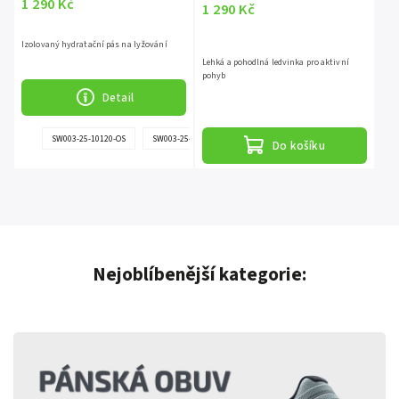
1 290 Kč
1 290 Kč
Izolovaný hydratační pás na lyžování
Lehká a pohodlná ledvinka pro aktivní
pohyb
Detail
+
SW003-25-10120-OS
SW003-25-71022-OS
SW003-25-72105-OS
Do košíku
další
Nejoblíbenější kategorie: