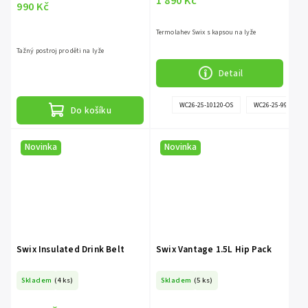
1 890 Kč
990 Kč
Termolahev Swix s kapsou na lyže
Tažný postroj pro děti na lyže
Detail
WC26-25-10120-OS
WC26-25-99990-OS
Do košíku
Novinka
Novinka
Swix Insulated Drink Belt
Swix Vantage 1.5L Hip Pack
Skladem
(4 ks)
Skladem
(5 ks)