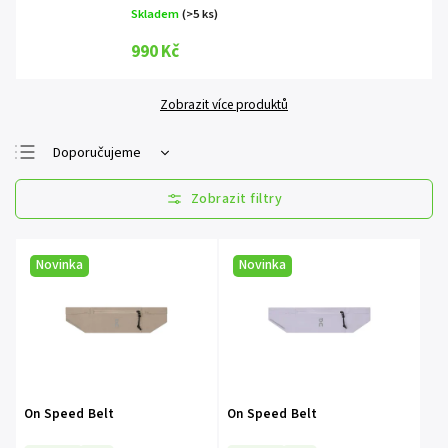
Skladem
(>5 ks)
990 Kč
Zobrazit více produktů
Doporučujeme
Nejlevnější
Nejdražší
Nejprodávanější
Novinka
Novinka
Abecedně
On Speed Belt
On Speed Belt