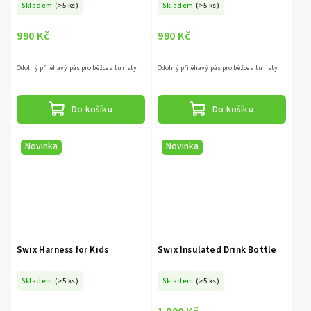
Skladem
(>5 ks)
Skladem
(>5 ks)
990 Kč
990 Kč
Odolný přiléhavý pás pro běžce a turisty
Odolný přiléhavý pás pro běžce a turisty
Do košíku
Do košíku
Novinka
Novinka
Swix Harness for Kids
Swix Insulated Drink Bottle
Skladem
(>5 ks)
Skladem
(>5 ks)