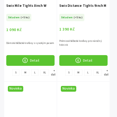
Swix Mile Tights 8inch W
Swix Distance Tights 9inch M
Skladem
(>5 ks)
Skladem
(>5 ks)
1 390 Kč
1 090 Kč
Prémiové běžecké kraťasy pro náročný
Dámské běžecké kraťasy s vysokým pasem
trénink
Detail
Detail
+
+
S
M
L
XL
S
M
L
XL
další
další
Novinka
Novinka