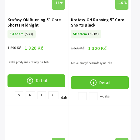
–16 %
–16 %
Kraťasy ON Running 5" Core
Kraťasy ON Running 5" Core
Shorts Midnight
Shorts Black
Skladem
(5 ks)
Skladem
(>5 ks)
1 320 Kč
1 320 Kč
1 590 Kč
1 590 Kč
Lehké prodyšné kraťasy na běh
Lehké prodyšné kraťasy na běh
Detail
Detail
+
S
M
L
XL
+ další
S
L
další