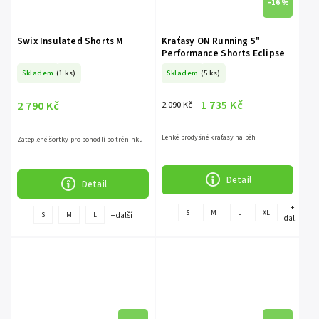
–16 %
Swix Insulated Shorts M
Kraťasy ON Running 5"
Performance Shorts Eclipse
Skladem
(1 ks)
Skladem
(5 ks)
1 735 Kč
2 790 Kč
2 090 Kč
Lehké prodyšné kraťasy na běh
Zateplené šortky pro pohodlí po tréninku
Detail
Detail
+
S
M
L
XL
+ další
S
M
L
další