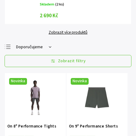
Skladem
(2 ks)
2 690 Kč
Zobrazit více produktů
Doporučujeme
Nejlevnější
Nejdražší
Nejprodávanější
Novinka
Novinka
Abecedně
On 8" Performance Tights
On 9" Performance Shorts