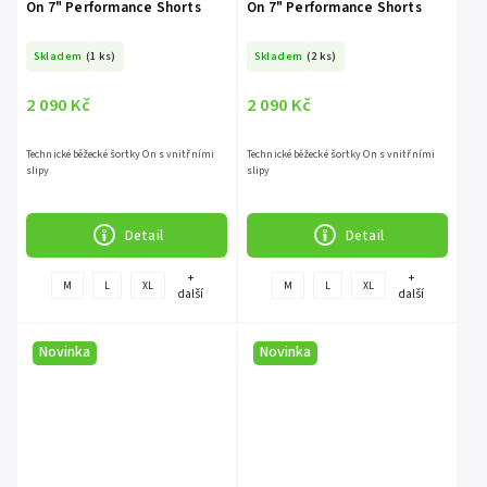
On 7" Performance Shorts
On 7" Performance Shorts
Skladem
(1 ks)
Skladem
(2 ks)
2 090 Kč
2 090 Kč
Technické běžecké šortky On s vnitřními
Technické běžecké šortky On s vnitřními
slipy
slipy
Detail
Detail
+
+
M
L
XL
M
L
XL
další
další
Novinka
Novinka