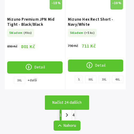
–10 %
–10 %
Mizuno Premium JPN Mid
Mizuno Hex Rect Short -
Tight - Black/Black
Navy/White
Skladem
(4 ks)
Skladem
(>5 ks)
711 Kč
801 Kč
790 Kč
890 Kč
Detail
Detail
+
S
XXL
3XL
4XL
+ další
3XL
další
Načíst 24 dalších
1
4
Nahoru