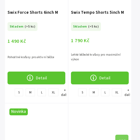
Swix Force Shorts 6inch M
Swix Tempo Shorts 5inch M
Skladem
(>5 ks)
Skladem
(>5 ks)
1 790 Kč
1 490 Kč
Lehké běžecké kraťasy pro maximální
Pohodlné kraťasy pro aktivní běžce
výkon
Detail
Detail
+
+
S
M
L
XL
S
M
L
XL
další
další
Novinka