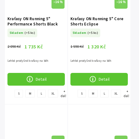
–16 %
–16 %
Kraťasy ON Running 5"
Kraťasy ON Running 5" Core
Performance Shorts Black
Shorts Eclipse
Skladem
(>5 ks)
Skladem
(>5 ks)
1 735 Kč
1 320 Kč
2 090 Kč
1 590 Kč
Lehké prodyšné kraťasy na běh
Lehké prodyšné kraťasy na běh
Detail
Detail
+
+
S
M
L
XL
S
M
L
XL
další
další