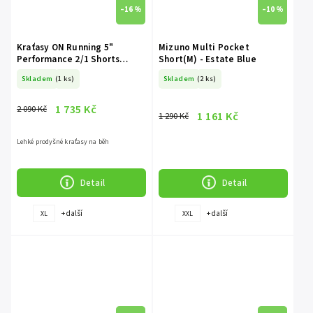
–16 %
–10 %
Kraťasy ON Running 5"
Mizuno Multi Pocket
Performance 2/1 Shorts
Short(M) - Estate Blue
White/Glacier
Skladem
(1 ks)
Skladem
(2 ks)
1 735 Kč
2 090 Kč
1 161 Kč
1 290 Kč
Lehké prodyšné kraťasy na běh
Detail
Detail
+ další
+ další
XL
XXL