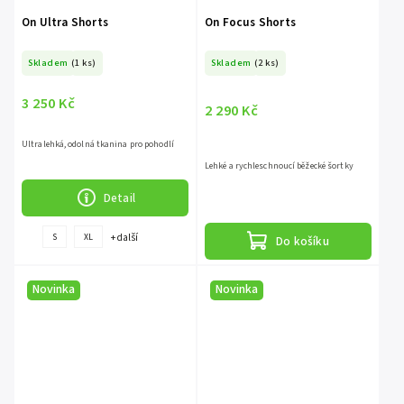
On Ultra Shorts
On Focus Shorts
Skladem
(1 ks)
Skladem
(2 ks)
3 250 Kč
2 290 Kč
Ultralehká, odolná tkanina pro pohodlí
Lehké a rychleschnoucí běžecké šortky
Detail
+ další
S
XL
Do košíku
Novinka
Novinka