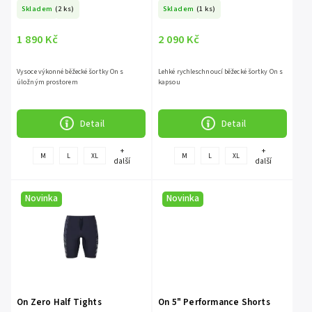
Skladem
(2 ks)
Skladem
(1 ks)
1 890 Kč
2 090 Kč
Vysoce výkonné běžecké šortky On s
Lehké rychleschnoucí běžecké šortky On s
úložným prostorem
kapsou
Detail
Detail
+
+
M
L
XL
M
L
XL
další
další
Novinka
Novinka
On Zero Half Tights
On 5" Performance Shorts