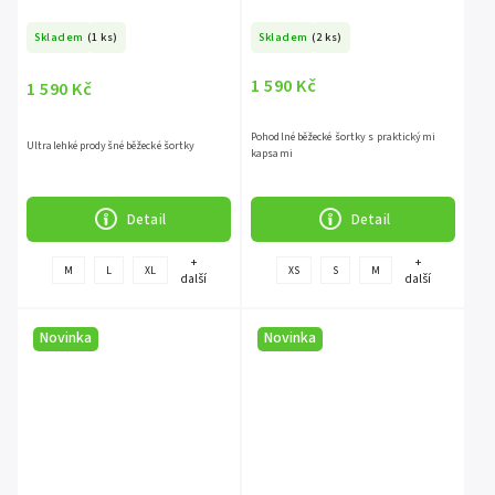
Skladem
(1 ks)
Skladem
(2 ks)
1 590 Kč
1 590 Kč
Pohodlné běžecké šortky s praktickými
Ultralehké prodyšné běžecké šortky
kapsami
Detail
Detail
+
+
M
L
XL
XS
S
M
další
další
Novinka
Novinka