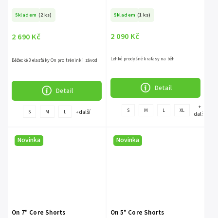
Skladem
(2 ks)
Skladem
(1 ks)
2 090 Kč
2 690 Kč
Lehké prodyšné kraťasy na běh
Běžecké 3 elasťáky On pro trénink i závod
Detail
Detail
+
S
M
L
XL
+ další
S
M
L
další
Novinka
Novinka
On 7" Core Shorts
On 5" Core Shorts