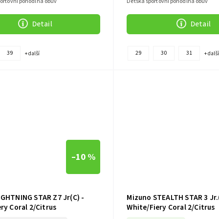
portovní pohodlná obuv
Dětská sportovní pohodlná obuv
Detail
Detail
39
29
30
31
+ další
+ dalš
–10 %
IGHTNING STAR Z7 Jr(C) -
Mizuno STEALTH STAR 3 Jr.(
ry Coral 2/Citrus
White/Fiery Coral 2/Citrus