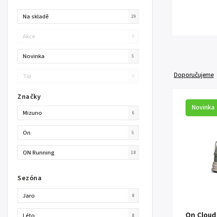
Na skladě
29
Akce
0
Novinka
5
Doporučujeme
Tip
0
Značky
Novinka
Mizuno
6
On
5
ON Running
18
Sezóna
Jaro
8
On Cloud
Léto
8