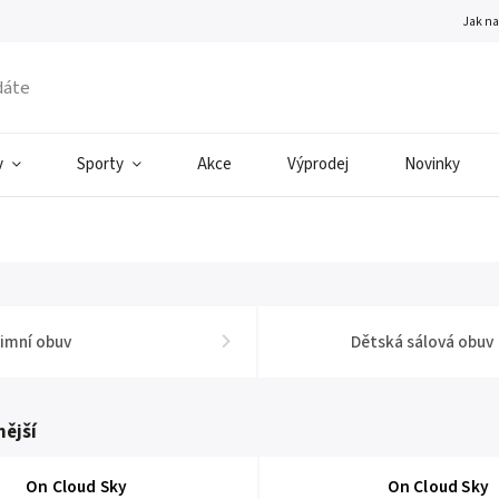
Jak n
v
Sporty
Akce
Výprodej
Novinky
imní obuv
Dětská sálová obuv
ější
On Cloud Sky
On Cloud Sky