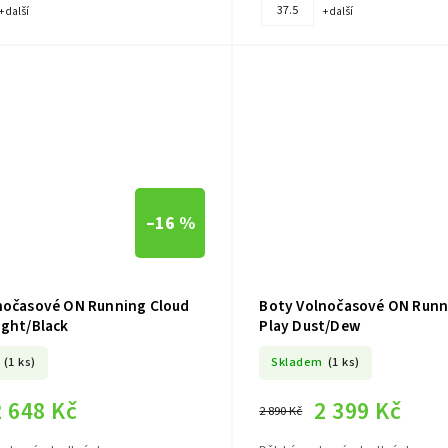
37.5
+ další
+ další
–16 %
nočasové ON Running Cloud
Boty Volnočasové ON Runn
ight/Black
Play Dust/Dew
(1 ks)
Skladem
(1 ks)
2 648 Kč
2 399 Kč
2 890 Kč