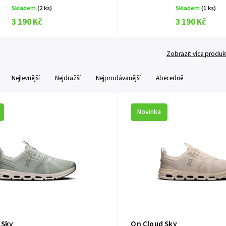
Skladem
(2 ks)
Skladem
(1 ks)
3 190 Kč
3 190 Kč
Zobrazit více produk
Nejlevnější
Nejdražší
Nejprodávanější
Abecedně
Novinka
 Sky
On Cloud Sky