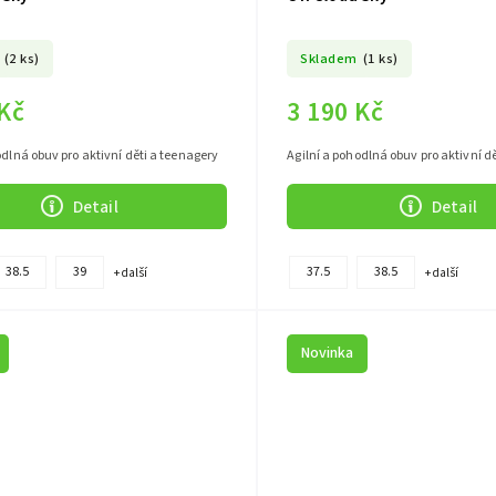
(2 ks)
Skladem
(1 ks)
 Kč
3 190 Kč
odlná obuv pro aktivní děti a teenagery
Agilní a pohodlná obuv pro aktivní d
Detail
Detail
38.5
39
37.5
38.5
+ další
+ další
Novinka