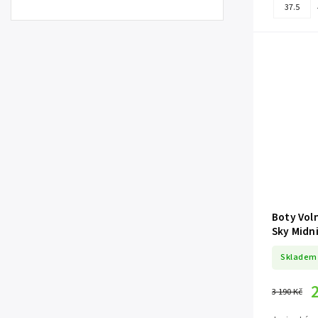
37.5
Boty Vol
Sky Midn
Skladem
3 190 Kč