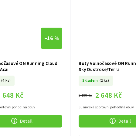
–16 %
nočasové ON Running Cloud
Boty Volnočasové ON Runn
Acai
Sky Dustrose/Terra
(4 ks)
Skladem
(2 ks)
2 648 Kč
2 648 Kč
3 190 Kč
portovní pohodlná obuv
Juniorská sportovní pohodlná obuv
Detail
Detail