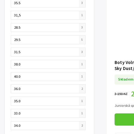
35.5
3
31,5
1
28.5
3
29.5
5
31.5
3
Boty Vol
38.0
1
Sky Dust/
40.0
1
Skladem
36.0
2
3 190 Kč
35.0
1
Juniorská s
33.0
1
34.0
2