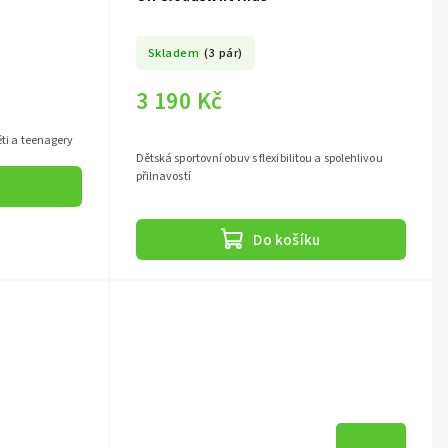
Skladem
(3 pár)
3 190 Kč
ěti a teenagery
Dětská sportovní obuv s flexibilitou a spolehlivou
přilnavostí
Do košíku