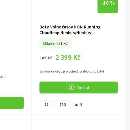
–16 %
Boty Volnočasové ON Running
Cloudleap Nimbus/Nimbus
Skladem
(1 ks)
2 399 Kč
2 890 Kč
Juniorská obuv pro pohodlí a dobrodružství
ortní
Detail
36
37.5
+ další