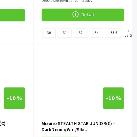
Dětská sportovní pohodlná obuv
Detail
+
30
31
32
34
33.5
í
další
–10 %
–10 %
C) -
Mizuno STEALTH STAR JUNIOR(C) -
DarkDenim/Wht/SIbis