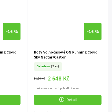
–16 %
–16 %
ing Cloud
Boty Volnočasové ON Running Cloud
Sky Nectar/Castor
Skladem
(2 ks)
2 648 Kč
3 190 Kč
Juniorská sportovní pohodlná obuv
Detail