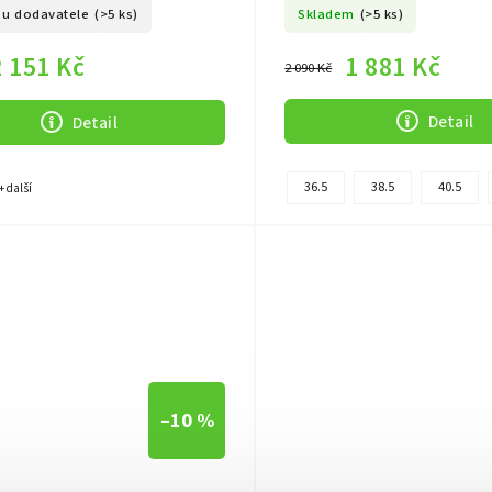
 u dodavatele
(>5 ks)
Skladem
(>5 ks)
2 151 Kč
1 881 Kč
2 090 Kč
Detail
Detail
36.5
38.5
40.5
+ další
–10 %