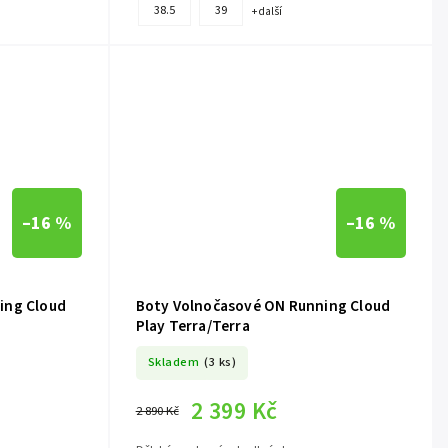
38.5
39
+ další
–16 %
–16 %
ing Cloud
Boty Volnočasové ON Running Cloud
Play Terra/Terra
Skladem
(3 ks)
2 399 Kč
2 890 Kč