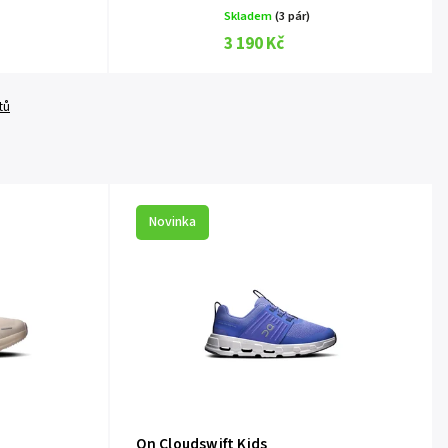
Skladem
(3 pár)
3 190 Kč
tů
Novinka
On Cloudswift Kids