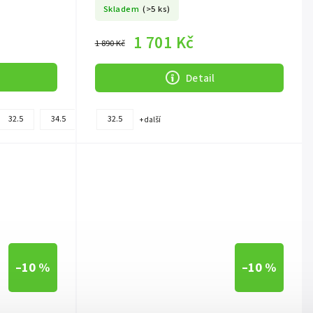
Skladem
(>5 ks)
1 701 Kč
1 890 Kč
Detail
+
32.5
34.5
36.0
32.5
+ další
další
–10 %
–10 %