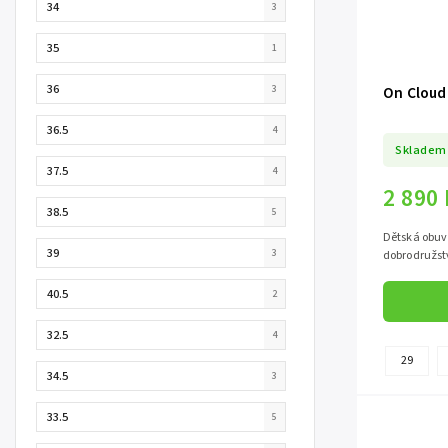
34
3
35
1
36
3
On Cloud
36.5
4
Skladem
37.5
4
2 890
38.5
5
Dětská obuv 
39
3
dobrodružst
40.5
2
32.5
4
29
34.5
3
33.5
5