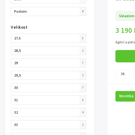
Podzim
8
Skladem
Velikost
3 190
27.5
3
Agilní a poh
28,5
2
29
7
36
29,5
2
30
7
Novinka
31
6
32
4
33
2