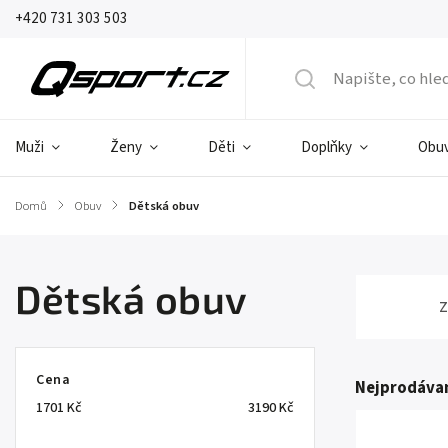
+420 731 303 503
Muži
Ženy
Děti
Doplňky
Obu
Domů
/
Obuv
/
Dětská obuv
Dětská obuv
Z
Cena
Nejprodávan
1701
Kč
3190
Kč