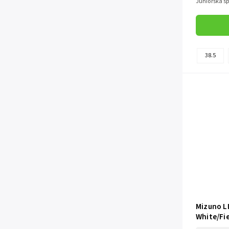
Juniorská s
38.5
Mizuno L
White/Fie