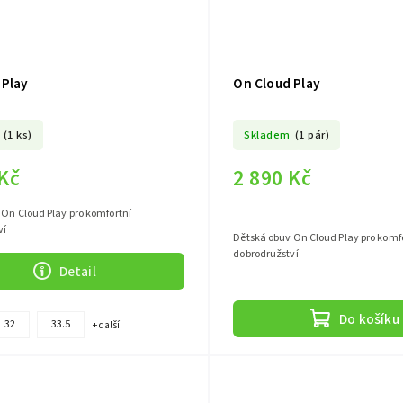
 Play
On Cloud Play
(1 ks)
Skladem
(1 pár)
 Kč
2 890 Kč
On Cloud Play pro komfortní
ví
Dětská obuv On Cloud Play pro komf
dobrodružství
Detail
Do košíku
32
33.5
+ další