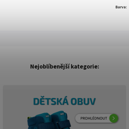
Barva
:
Nejoblíbenější kategorie: