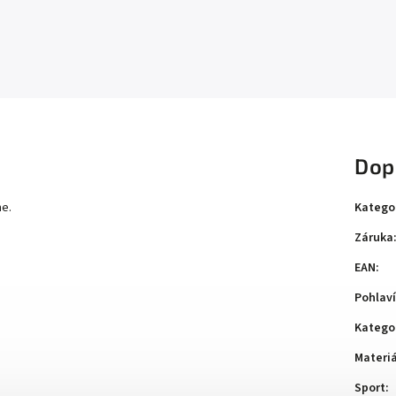
Dop
Katego
me.
Záruka
EAN
:
Pohlaví
Katego
Materiá
Sport
: