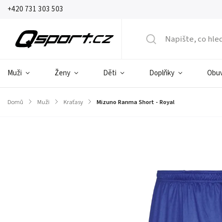
+420 731 303 503
Muži
Ženy
Děti
Doplňky
Obu
Domů
/
Muži
/
Kraťasy
/
Mizuno Ranma Short - Royal
Značka:
Mizuno