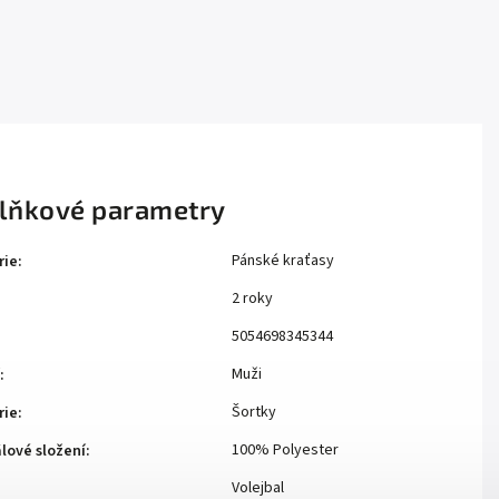
lňkové parametry
Pánské kraťasy
rie
:
2 roky
:
5054698345344
Muži
:
Šortky
rie
:
100% Polyester
lové složení
:
Volejbal