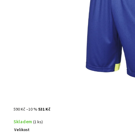
590 Kč
–10 %
531 Kč
Skladem
(1 ks)
Velikost