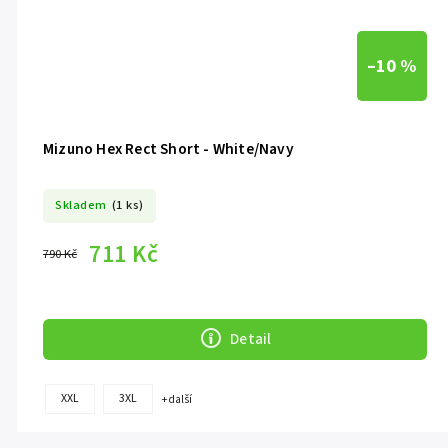
–10 %
Mizuno Hex Rect Short - White/Navy
Skladem
(1 ks)
711 Kč
790 Kč
Detail
XXL
3XL
+ další