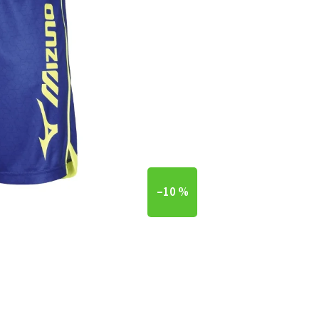
–10 %