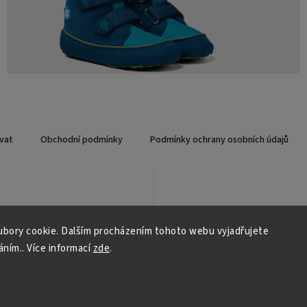
vat
Obchodní podmínky
Podmínky ochrany osobních údajů
bory cookie. Dalším procházením tohoto webu vyjadřujete
áním.. Více informací
zde
.
Copyright 2026
Qsport.cz
. Všechna práva vyhrazena.
Vytvořil
Shoptet
| Design
Shoptak.cz