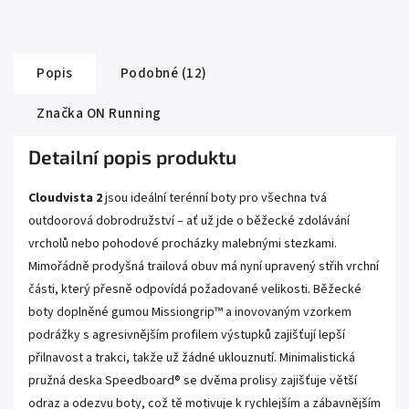
Popis
Podobné (12)
Značka
ON Running
Detailní popis produktu
Cloudvista 2
jsou ideální terénní boty pro všechna tvá
outdoorová dobrodružství – ať už jde o běžecké zdolávání
vrcholů nebo pohodové procházky malebnými stezkami.
Mimořádně prodyšná trailová obuv má nyní upravený střih vrchní
části, který přesně odpovídá požadované velikosti. Běžecké
boty doplněné gumou Missiongrip™ a inovovaným vzorkem
podrážky s agresivnějším profilem výstupků zajišťují lepší
přilnavost a trakci, takže už žádné uklouznutí. Minimalistická
pružná deska Speedboard® se dvěma prolisy zajišťuje větší
odraz a odezvu boty, což tě motivuje k rychlejším a zábavnějším