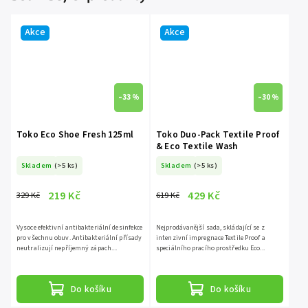
Akce
Akce
–33 %
–30 %
Toko Eco Shoe Fresh 125ml
Toko Duo-Pack Textile Proof
& Eco Textile Wash
Skladem
(>5 ks)
Skladem
(>5 ks)
219 Kč
429 Kč
329 Kč
619 Kč
Vysoce efektivní antibakteriální desinfekce
Nejprodávanější sada, skládající se z
pro všechnu obuv. Antibakteriální přísady
intenzivní impregnace Textile Proof a
neutralizují nepříjemný zápach....
speciálního pracího prostředku Eco...
Do košíku
Do košíku