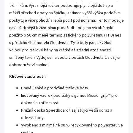
tréninkům. Výraznější rocker podporuje plynulejší došlap a
měkčí přechod z paty na špičku, zatímco vyšší výška podešve
poskytuje více pohodlí a lepší pocit pod nohama. Tento model je
navíc šetrnější k životnímu prostředí – při jeho výrobě bylo
použito o 50 cm méně termoplastického polyuretanu (TPU) než
u předchozího modelu Cloudvista. Tyto boty jsou skvělou
volbou pro trailové běhy na krátké až střední vzdálenosti i
smíšený terén. Vydej se na cestu v botách Cloudvista 2 a užij si
dobrodružství naplno!
Klíčové vlastnosti:
Hravé, lehké a prodyšné trailové boty.
Inovovaný vzorek podrážky s gumou Missiongrip™ pro
dokonalou přilnavost.
Pružná deska Speedboard® zajišťující větší odraz a
odezvu boty.
Vyrobeno s minimálně 90 % recyklovaného polyesteru ve
svršku.