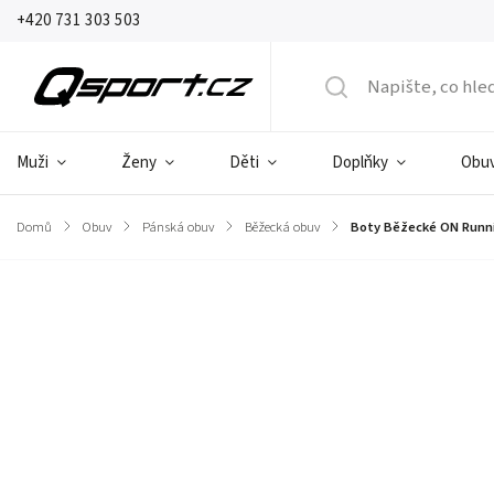
+420 731 303 503
Muži
Ženy
Děti
Doplňky
Obu
Domů
/
Obuv
/
Pánská obuv
/
Běžecká obuv
/
Boty Běžecké ON Runnin
Značka:
ON Running