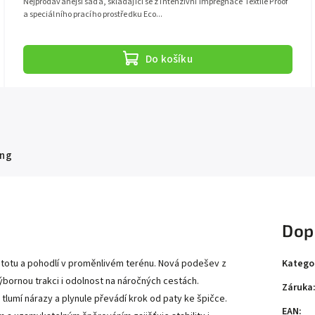
Nejprodávanější sada, skládající se z intenzivní impregnace Textile Proof
a speciálního pracího prostředku Eco...
Do košíku
ng
Dop
Katego
istotu a pohodlí v proměnlivém terénu. Nová podešev z
bornou trakci i odolnost na náročných cestách.
Záruka
lumí nárazy a plynule převádí krok od paty ke špičce.
EAN
: