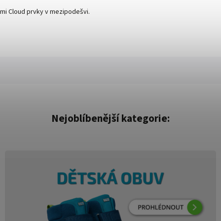
ými Cloud prvky v mezipodešvi.
Nejoblíbenější kategorie: