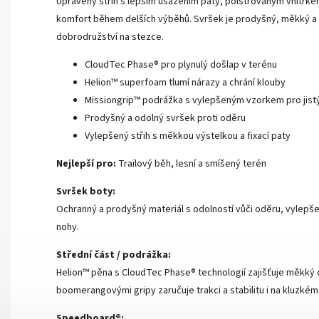
Upravený střih s lepším usazením paty, polstrovaným vnitřkem
komfort během delších výběhů. Svršek je prodyšný, měkký a z
dobrodružství na stezce.
CloudTec Phase® pro plynulý došlap v terénu
Helion™ superfoam tlumí nárazy a chrání klouby
Missiongrip™ podrážka s vylepšeným vzorkem pro jist
Prodyšný a odolný svršek proti oděru
Vylepšený střih s měkkou výstelkou a fixací paty
Nejlepší pro:
Trailový běh, lesní a smíšený terén
Svršek boty:
Ochranný a prodyšný materiál s odolností vůči oděru, vylepše
nohy.
Střední část / podrážka:
Helion™ pěna s CloudTec Phase® technologií zajišťuje měkký 
boomerangovými gripy zaručuje trakci a stabilitu i na kluzkém
Speedboard®: