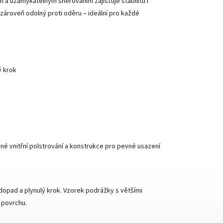
 a uzamykatelným šněrováním zajišťuje stabilitu i
ároveň odolný proti oděru – ideální pro každé
ý krok
né vnitřní polstrování a konstrukce pro pevné usazení
dopad a plynulý krok. Vzorek podrážky s většími
 povrchu.