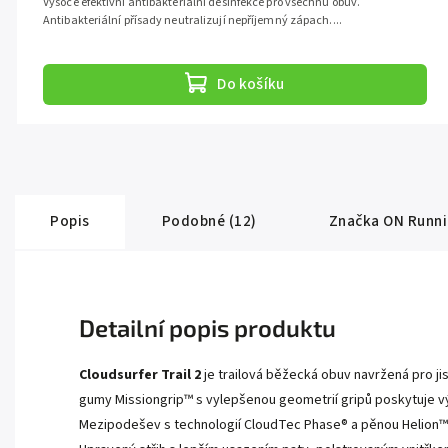
Vysoce efektivní antibakteriální desinfekce pro všechnu obuv.
Antibakteriální přísady neutralizují nepříjemný zápach....
Do košíku
Popis
Podobné (12)
Značka
ON Runni
Detailní popis produktu
Cloudsurfer Trail 2
je trailová běžecká obuv navržená pro j
gumy Missiongrip™ s vylepšenou geometrií gripů poskytuje vý
Mezipodešev s technologií CloudTec Phase® a pěnou Helion™ t