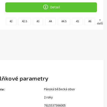
Detail
+
42
42.5
43
44
44.5
45
46
další
lňkové parametry
Pánská běžecká obuv
rie
:
2 roky
:
7615537366005