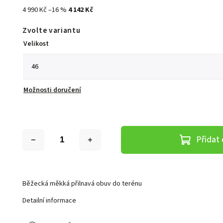
4 990 Kč
–16 %
4 142 Kč
Zvolte variantu
Velikost
Možnosti doručení
Přidat 
Běžecká měkká přilnavá obuv do terénu
Detailní informace