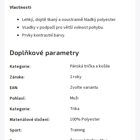
Vlastnosti
Lehký, dojitě tkaný a ooustranně hladký polyester.
Vsadky v podpaží pro větší volnost pohybu.
Prvky kontrastní barvy.
Doplňkové parametry
Pánská trička a košile
Kategorie
:
2 roky
Záruka
:
Zvolte variantu
EAN
:
Muži
Pohlaví
:
Trika
Kategorie
:
100% Polyester
Materiálové složení
:
Training
Sport
: