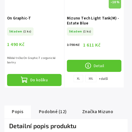
–10 %
On Graphic-T
Mizuno Tech Light Tank(M) -
Estate Blue
Skladem
(1 ks)
Skladem
(1 ks)
1 490 Kč
1 611 Kč
1 790 Kč
Měkké tričko On Graphic-T z organické
bavlny
Detail
+ další
XL
XXL
Do košíku
Popis
Podobné (12)
Značka
Mizuno
Detailní popis produktu