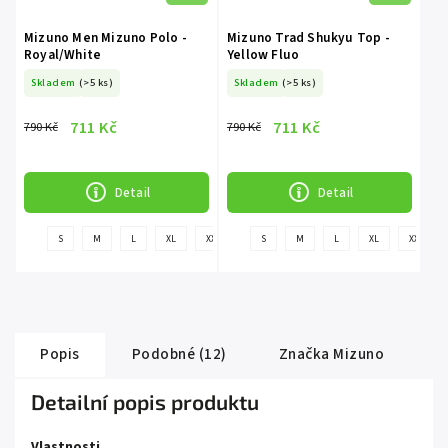
Mizuno Men Mizuno Polo -
Mizuno Trad Shukyu Top -
Royal/White
Yellow Fluo
Skladem
(>5 ks)
Skladem
(>5 ks)
711 Kč
711 Kč
790 Kč
790 Kč
Detail
Detail
+
S
M
L
XL
XXL
S
M
L
XL
XXL
další
Popis
Podobné (12)
Značka
Mizuno
Detailní popis produktu
Vlastnosti