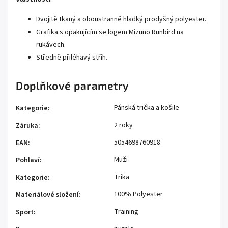
Dvojitě tkaný a oboustranně hladký prodyšný polyester.
Grafika s opakujícím se logem Mizuno Runbird na
rukávech.
Středně přiléhavý střih.
Doplňkové parametry
Pánská trička a košile
Kategorie
:
2 roky
Záruka
:
5054698760918
EAN
:
Muži
Pohlaví
:
Trika
Kategorie
:
100% Polyester
Materiálové složení
:
Training
Sport
: