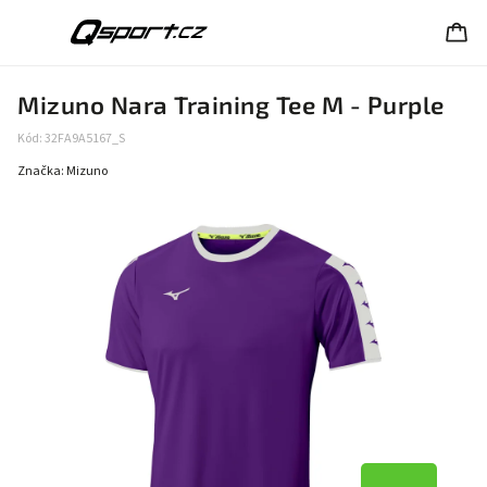
Mizuno Nara Training Tee M - Purple
Kód:
32FA9A5167_S
Značka:
Mizuno