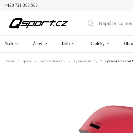
+420 731 303 503
Muži
Ženy
Děti
Doplňky
Obu
Domů
/
Sporty
/
Sjezdové lyžování
/
Lyžařské helmy
/
Lyžařská helma 
Značka:
Marker