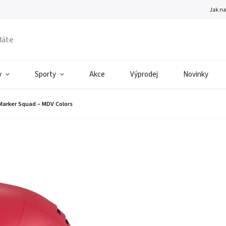
Jak n
v
Sporty
Akce
Výprodej
Novinky
Marker Squad – MDV Colors