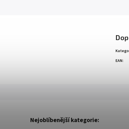
Dop
Katego
EAN
:
Nejoblíbenější kategorie: