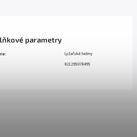
lňkové parametry
Lyžařské helmy
rie
:
821295078495