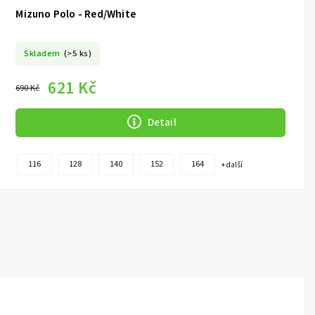
Mizuno Polo - Red/White
Skladem
(>5 ks)
621 Kč
690 Kč
Detail
116
128
140
152
164
+ další