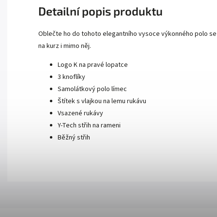
Detailní popis produktu
Oblečte ho do tohoto elegantního vysoce výkonného polo se 
na kurz i mimo něj.
Logo K na pravé lopatce
3 knoflíky
Samolátkový polo límec
Štítek s vlajkou na lemu rukávu
Vsazené rukávy
Y-Tech střih na rameni
Běžný střih