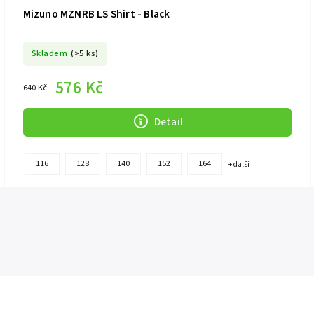
Mizuno MZNRB LS Shirt - Black
Skladem
(>5 ks)
576 Kč
640 Kč
Detail
116
128
140
152
164
+ další