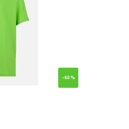
–60 %