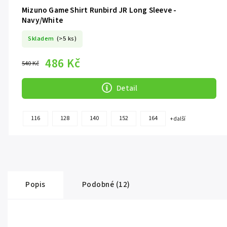
Mizuno Game Shirt Runbird JR Long Sleeve -
Navy/White
Skladem
(>5 ks)
486 Kč
540 Kč
Detail
116
128
140
152
164
+ další
Popis
Podobné (12)