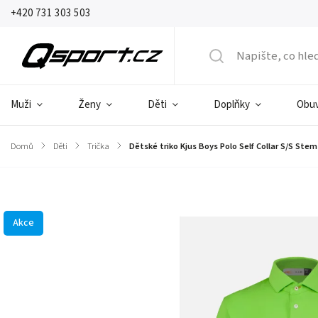
+420 731 303 503
Muži
Ženy
Děti
Doplňky
Obu
Domů
/
Děti
/
Trička
/
Dětské triko Kjus Boys Polo Self Collar S/S Ste
Značka:
Kjus
Akce