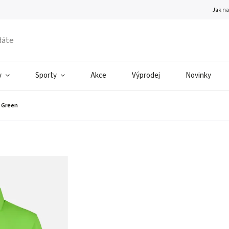
Jak n
v
Sporty
Akce
Výprodej
Novinky
m Green