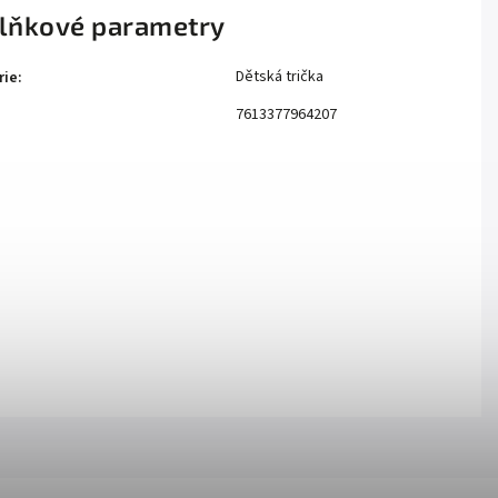
lňkové parametry
Dětská trička
rie
:
7613377964207