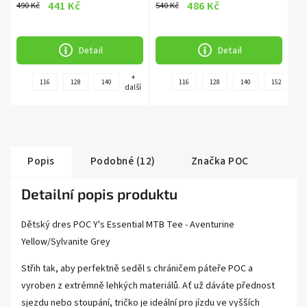
441 Kč
486 Kč
490 Kč
540 Kč
Detail
Detail
+
116
128
140
116
128
140
152
1
další
Popis
Podobné (12)
Značka
POC
Detailní popis produktu
Dětský dres POC Y's Essential MTB Tee - Aventurine
Yellow/Sylvanite Grey
Střih tak, aby perfektně seděl s chráničem páteře POC a
vyroben z extrémně lehkých materiálů. Ať už dáváte přednost
sjezdu nebo stoupání, tričko je ideální pro jízdu ve vyšších