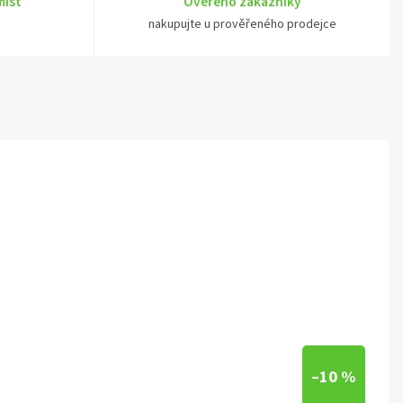
míst
Ověřeno zákazníky
nakupujte u prověřeného prodejce
–10 %