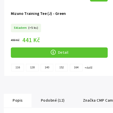
Mizuno Training Tee (J) - Green
Skladem
(>5 ks)
441 Kč
490 Kč
Detail
116
128
140
152
164
+ další
Popis
Podobné (12)
Značka
CMP Cam