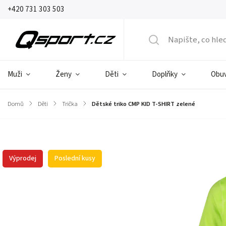
+420 731 303 503
Muži
Ženy
Děti
Doplňky
Obu
Domů
/
Děti
/
Trička
/
Dětské triko CMP KID T-SHIRT zelené
Značka:
CMP Campagnolo
Výprodej
Poslední kusy