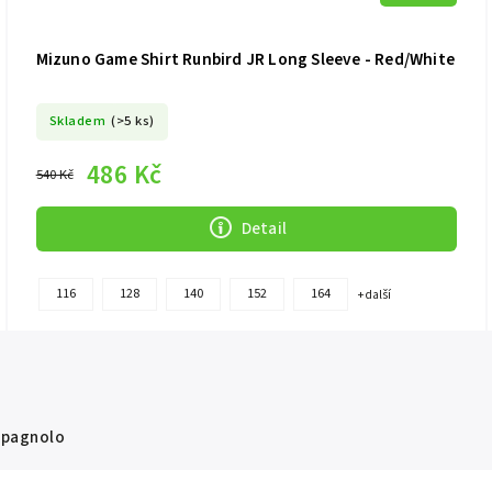
Mizuno Game Shirt Runbird JR Long Sleeve - Red/White
Skladem
(>5 ks)
486 Kč
540 Kč
Detail
116
128
140
152
164
+ další
pagnolo