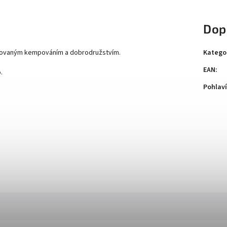
Dop
Katego
pirovaným kempováním a dobrodružstvím.
EAN
:
.
Pohlaví