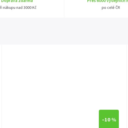
Doprava zdarma
Přes 6000 výdejních 
ři nákupu nad 3000 Kč
po celé ČR
–10 %