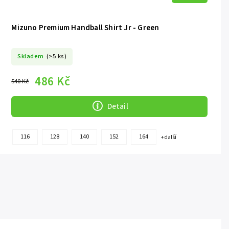
Mizuno Premium Handball Shirt Jr - Green
Skladem
(>5 ks)
486 Kč
540 Kč
Detail
116
128
140
152
164
+ další