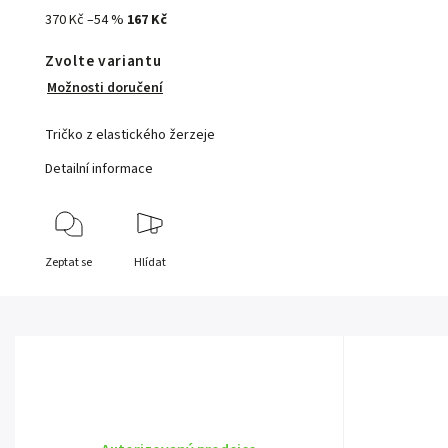
370 Kč
–54 %
167 Kč
Zvolte variantu
Možnosti doručení
Tričko z elastického žerzeje
Detailní informace
Zeptat se
Hlídat