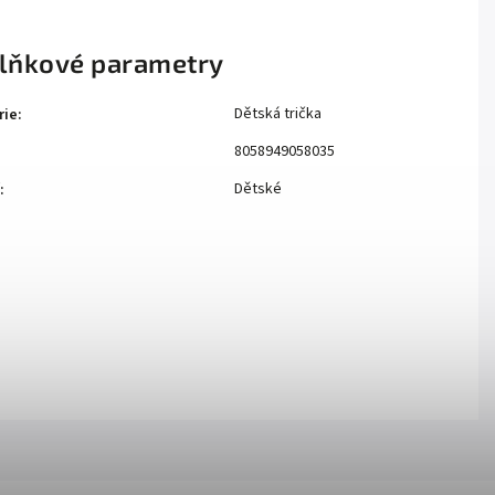
lňkové parametry
Dětská trička
rie
:
8058949058035
Dětské
: