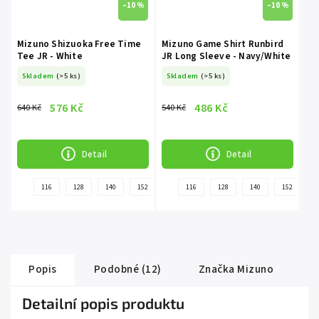
–10 %
–10 %
Mizuno Shizuoka Free Time
Mizuno Game Shirt Runbird
Tee JR - White
JR Long Sleeve - Navy/White
Skladem
(>5 ks)
Skladem
(>5 ks)
576 Kč
486 Kč
640 Kč
540 Kč
Detail
Detail
+
116
128
140
152
164
116
128
140
152
1
další
Popis
Podobné (12)
Značka
Mizuno
Detailní popis produktu