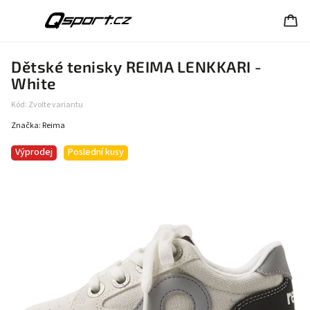
Dětské tenisky REIMA LENKKARI -
White
Kód:
Zvolte variantu
Značka:
Reima
Výprodej
Poslední kusy