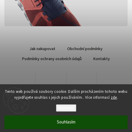
Jak nakupovat
Obchodní podmínky
Podmínky ochrany osobních údajů
Kontakty
Tento web používá soubory cookie. Dalším procházením tohoto webu
vyjadřujete souhlas s jejich používáním.. Více informací
zde
.
Nastavení
Copyright 2026
Qsport.cz
. Všechna práva vyhrazena.
Souhlasím
Vytvořil
Shoptet
| Design
Shoptak.cz