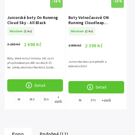
–16 %
–16 %
Juniorské boty On Running
Boty Volnočasové ON
Cloud Sky - All Black
Running Cloudleap
Nimbus/Nimbus
Skladem
(1 ks)
Skladem
(1 ks)
2 698 Kč
3 250 Kč
2 399 Kč
2 890 Kč
Boty, které milují miliony lidí, nyní
Juniorská obuv pro pohodlí a
přizpůsobené pro děti ve věku 8-15
dobrodružství
let. Lehké, obratné a flexibilní, takže...
Detail
Detail
+
36
36.5
35.5
+ další
36
37.5
další
Popis
Podobné (11)