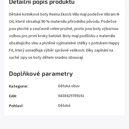
Detailní popis produktu
Dětské kotníkové boty Reima Ekosti Villa mají podešve Vibram N-
Oil, které obsahují 90 % materiálu přírodního původu. Podešve
jsou ploché a současně velmi pružné, proto jsou boty výbornou
volbou pro první kroky batolat. Boty mají podšívku z materiálu
obsahujícího vlnu a plstěné vyjímatelné stélky s potiskem Happy
Fit, který usnadňuje výběr správné velikosti. Díky zapínání na
suché zipy se boty dětem snadno obouvají.
Doplňkové parametry
Dětská obuv
Kategorie
:
6438429789161
EAN
:
Dětské
Pohlaví
: