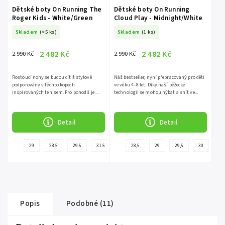
Dětské boty On Running The
Dětské boty On Running
Roger Kids - White/Green
Cloud Play - Midnight/White
Skladem
(>5 ks)
Skladem
(1 ks)
2 482 Kč
2 482 Kč
2 990 Kč
2 990 Kč
Rostoucí nohy se budou cítit stylově
Náš bestseller, nyní přepracovaný pro děti
podporovány v těchto kopech
ve věku 4–8 let. Díky naší běžecké
inspirovaných tenisem. Pro pohodlí je
technologii se mohou hýbat a snít ve...
doplněn o...
Detail
Detail
+
29
28.5
29.5
31.5
28,5
29
29,5
30
31
další
Popis
Podobné (11)