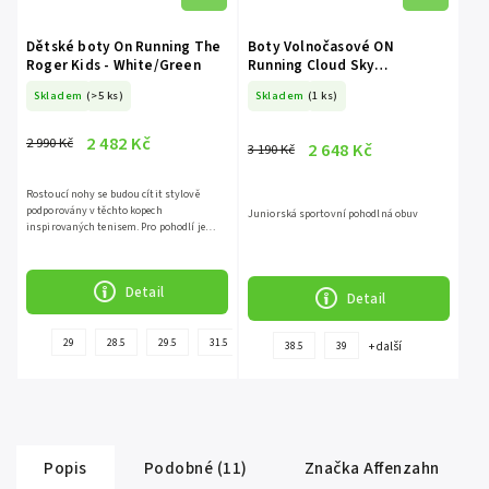
Dětské boty On Running The
Boty Volnočasové ON
Roger Kids - White/Green
Running Cloud Sky
Midnight/Black
Skladem
(>5 ks)
Skladem
(1 ks)
2 482 Kč
2 990 Kč
2 648 Kč
3 190 Kč
Rostoucí nohy se budou cítit stylově
podporovány v těchto kopech
Juniorská sportovní pohodlná obuv
inspirovaných tenisem. Pro pohodlí je
doplněn o...
Detail
Detail
+
29
28.5
29.5
31.5
+ další
38.5
39
další
Popis
Podobné (11)
Značka
Affenzahn