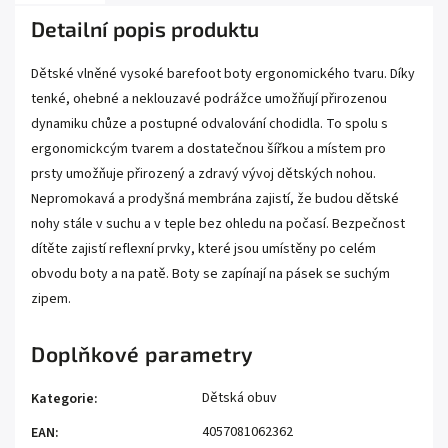
Detailní popis produktu
Dětské vlněné vysoké barefoot boty ergonomického tvaru. Díky
tenké, ohebné a neklouzavé podrážce umožňují přirozenou
dynamiku chůze a postupné odvalování chodidla. To spolu s
ergonomickcým tvarem a dostatečnou šířkou a místem pro
prsty umožňuje přirozený a zdravý vývoj dětských nohou.
Nepromokavá a prodyšná membrána zajistí, že budou dětské
nohy stále v suchu a v teple bez ohledu na počasí. Bezpečnost
dítěte zajistí reflexní prvky, které jsou umístěny po celém
obvodu boty a na patě. Boty se zapínají na pásek se suchým
zipem.
Doplňkové parametry
Dětská obuv
Kategorie
:
4057081062362
EAN
: