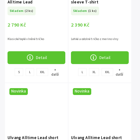
Alltime Lead
sleeve T-shirt
Skladem
(2 ks)
Skladem
(1 ks)
2 790 Kč
2 390 Kč
Klasické teplé vlněné tričko
Lehké a odolné tričko z merino vlny
Detail
Detail
+
+
S
L
XXL
L
XL
XXL
další
další
Novinka
Novinka
Ulvang Alltime Lead short
Ulvang Alltime Lead short