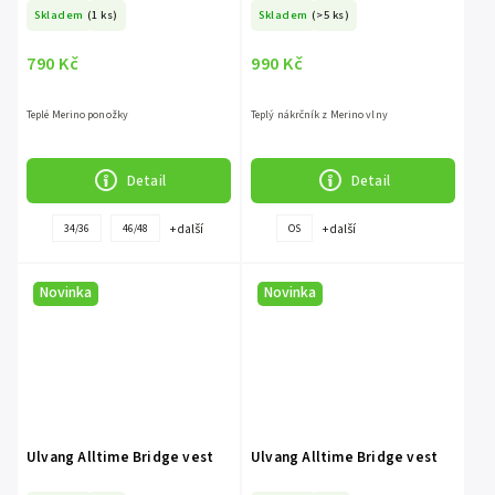
Skladem
(1 ks)
Skladem
(>5 ks)
790 Kč
990 Kč
Teplé Merino ponožky
Teplý nákrčník z Merino vlny
Detail
Detail
+ další
+ další
34/36
46/48
OS
Novinka
Novinka
Ulvang Alltime Bridge vest
Ulvang Alltime Bridge vest