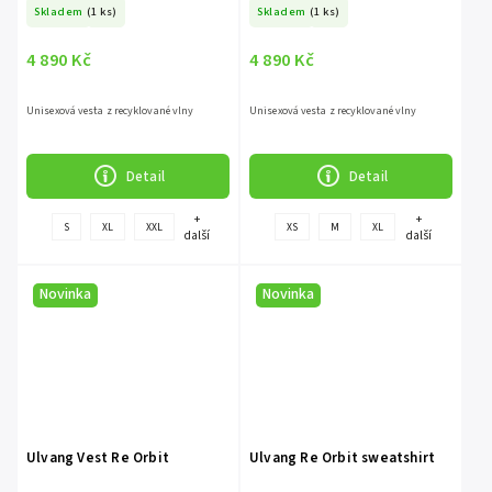
Skladem
(1 ks)
Skladem
(1 ks)
4 890 Kč
4 890 Kč
Unisexová vesta z recyklované vlny
Unisexová vesta z recyklované vlny
Detail
Detail
+
+
S
XL
XXL
XS
M
XL
další
další
Novinka
Novinka
Ulvang Vest Re Orbit
Ulvang Re Orbit sweatshirt