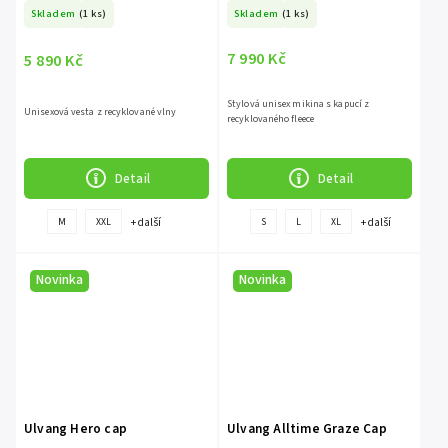
Skladem
(1 ks)
Skladem
(1 ks)
7 990 Kč
5 890 Kč
Stylová unisex mikina s kapucí z
Unisexová vesta z recyklované vlny
recyklovaného fleece
Detail
Detail
+ další
+ další
M
XXL
S
L
XL
Novinka
Novinka
Ulvang Hero cap
Ulvang Alltime Graze Cap