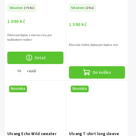
Skladem
(>5 ks)
Skladem
(2 ks)
1 090 Kč
1 590 Kč
Prémiová čepice z merino vlny pro
každodenní nošení
Klasická vlněná čepice pro teplo a styl
Detail
+ další
OS
Do košíku
Novinka
Novinka
Ulvang Echo Wild sweater
Ulvang T-shirt long sleeve