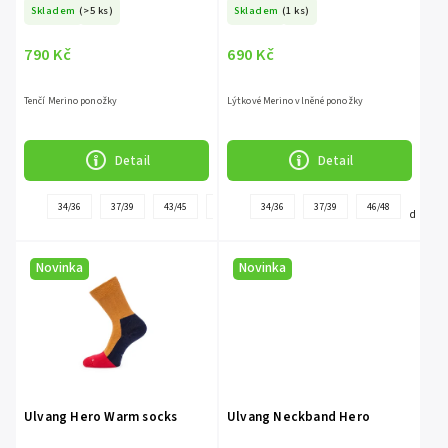
Skladem
(>5 ks)
Skladem
(1 ks)
790 Kč
690 Kč
Tenčí Merino ponožky
Lýtkové Merino vlněné ponožky
Detail
Detail
+
+
34/36
37/39
43/45
40/42
34/36
46/48
37/39
46/48
další
další
Novinka
Novinka
Ulvang Hero Warm socks
Ulvang Neckband Hero