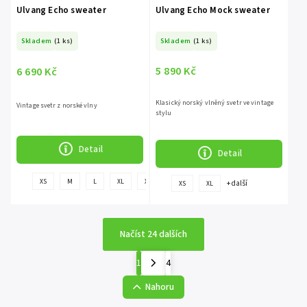
Ulvang Echo sweater
Ulvang Echo Mock sweater
Skladem
(1 ks)
Skladem
(1 ks)
5 890 Kč
6 690 Kč
Klasický norský vlněný svetr ve vintage
Vintage svetr z norské vlny
stylu
Detail
Detail
+
XS
M
L
XL
XXL
+ další
XS
XL
další
Načíst 24 dalších
1
4
Nahoru