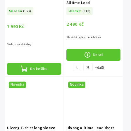
Alltime Lead
Skladem
(1 ks)
Skladem
(3 ks)
2 490 Kč
7 990 Kč
Klasické teplé vlněné tričko
Svetr z norské vlny
Detail
+ další
L
XL
Do košíku
Novinka
Novinka
Ulvang T-shirt long sleeve
Ulvang Alltime Lead short