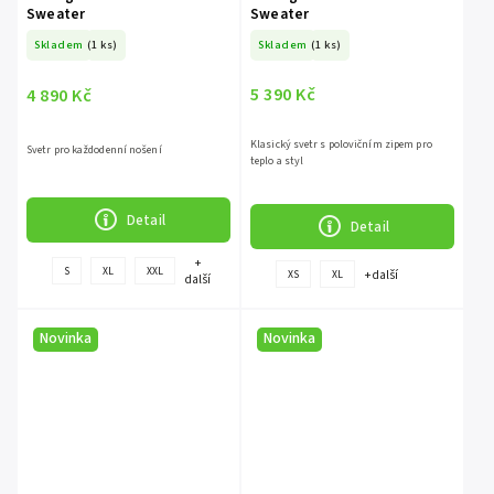
Sweater
Sweater
Skladem
(1 ks)
Skladem
(1 ks)
5 390 Kč
4 890 Kč
Klasický svetr s polovičním zipem pro
Svetr pro každodenní nošení
teplo a styl
Detail
Detail
+
S
XL
XXL
+ další
XS
XL
další
Novinka
Novinka