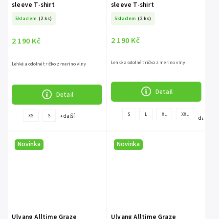
sleeve T-shirt
sleeve T-shirt
Skladem
(2 ks)
Skladem
(2 ks)
2 190 Kč
2 190 Kč
Lehké a odolné tričko z merino vlny
Lehké a odolné tričko z merino vlny
Detail
Detail
+
S
L
XL
XXL
+ další
XS
S
další
Novinka
Novinka
Ulvang Alltime Graze
Ulvang Alltime Graze