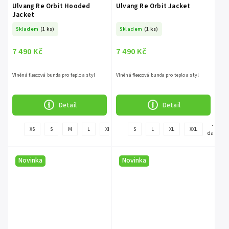
Ulvang Re Orbit Hooded
Ulvang Re Orbit Jacket
Jacket
Skladem
(1 ks)
Skladem
(1 ks)
7 490 Kč
7 490 Kč
Vlněná fleecová bunda pro teplo a styl
Vlněná fleecová bunda pro teplo a styl
Detail
Detail
+
+
XS
S
M
L
XL
S
L
XL
XXL
další
další
Novinka
Novinka