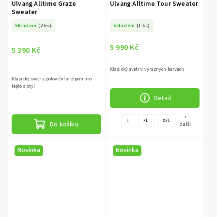
Ulvang Alltime Graze
Ulvang Alltime Tour Sweater
Sweater
Skladem
(2 ks)
Skladem
(1 ks)
5 990 Kč
5 390 Kč
Klasický svetr v výrazných barvách
Klasický svetr s polovičním zipem pro
teplo a styl
Detail
+
L
XL
XXL
Do košíku
další
Novinka
Novinka