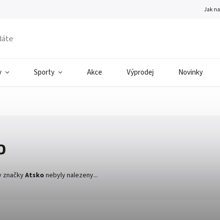
Jak n
v
Sporty
Akce
Výprodej
Novinky
o
y značky
Atsko
nebyly nalezeny...