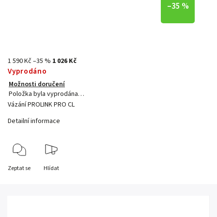
–35 %
1 590 Kč
–35 %
1 026 Kč
Vyprodáno
Možnosti doručení
Položka byla vyprodána…
Vázání PROLINK PRO CL
Detailní informace
Zeptat se
Hlídat