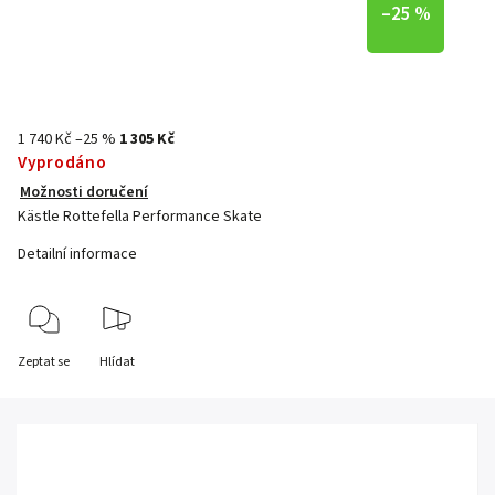
–25 %
1 740 Kč
–25 %
1 305 Kč
Vyprodáno
Možnosti doručení
Kästle Rottefella Performance Skate
Detailní informace
Zeptat se
Hlídat