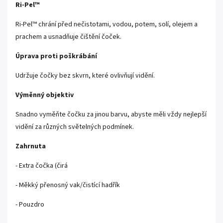
Ri-Pel™
Ri-Pel™ chrání před nečistotami, vodou, potem, solí, olejem a
prachem a usnadňuje čištění čoček.
Úprava proti poškrábání
Udržuje čočky bez skvrn, které ovlivňují vidění.
Výměnný objektiv
Snadno vyměňte čočku za jinou barvu, abyste měli vždy nejlepší
vidění za různých světelných podmínek.
Zahrnuta
- Extra čočka (čirá
- Měkký přenosný vak/čistící hadřík
- Pouzdro