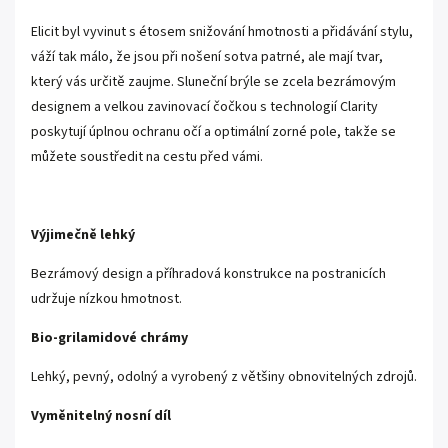
Elicit byl vyvinut s étosem snižování hmotnosti a přidávání stylu,
váží tak málo, že jsou při nošení sotva patrné, ale mají tvar,
který vás určitě zaujme. Sluneční brýle se zcela bezrámovým
designem a velkou zavinovací čočkou s technologií Clarity
poskytují úplnou ochranu očí a optimální zorné pole, takže se
můžete soustředit na cestu před vámi.
Výjimečně lehký
Bezrámový design a příhradová konstrukce na postranicích
udržuje nízkou hmotnost.
Bio-grilamidové chrámy
Lehký, pevný, odolný a vyrobený z většiny obnovitelných zdrojů.
Vyměnitelný nosní díl