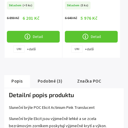
Partly Sunny Silver
Silver
Skladem
(>5 ks)
Skladem
(5 ks)
6 201 Kč
5 976 Kč
6 890 Kč
6 640 Kč
Detail
Detail
+ další
+ další
UNI
UNI
Popis
Podobné (3)
Značka
POC
Detailní popis produktu
Sluneční brýle POC Elicit Actinium Pink Translucent
Sluneční brýle Elicit jsou výjimečně lehké a se zcela
bezrámovým zorníkem poskytují výjimečné krytí a výkon.