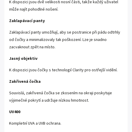
K dispozici jsou dvě velikosti nosní části, takže každý uživatel
může najít pohodlné nošení.
Zaklapávací panty
Zaklapávací panty umožňují, aby se postranice při pádu odtrhly
od čočky a minimalizovaly tak poškození. Lze je snadno
zacvaknout zpět na místo.
Jasný objektiv
K dispozici jsou čočky s technologií Clarity pro ostřejší vidění.
Zakřivená čočka
Souvislá, zakřivená čočka se zkosením na okraji poskytuje
výjimečné pokrytí a udržuje nízkou hmotnost.
UV400
Kompletní UVA a UVB ochrana.