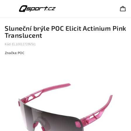
Sluneční brýle POC Elicit Actinium Pink
Translucent
Kód:
EL10011729VSI1
Značka:
POC