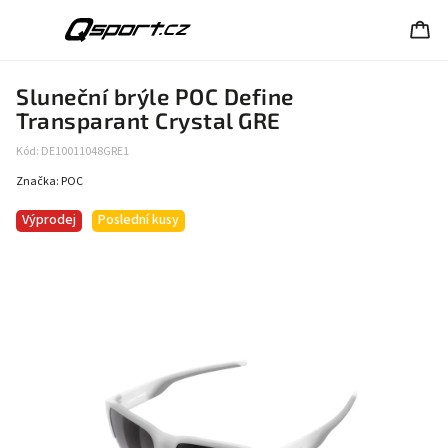
Sluneční brýle POC Define
Transparant Crystal GRE
Kód:
DE10011048GRE1
Značka:
POC
Výprodej
Poslední kusy