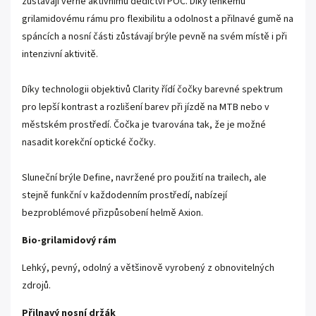
zůstávají věrné aktivnímu dědictví POC. Díky lehkému
grilamidovému rámu pro flexibilitu a odolnost a přilnavé gumě na
spáncích a nosní části zůstávají brýle pevně na svém místě i při
intenzivní aktivitě.
Díky technologii objektivů Clarity řídí čočky barevné spektrum
pro lepší kontrast a rozlišení barev při jízdě na MTB nebo v
městském prostředí. Čočka je tvarována tak, že je možné
nasadit korekční optické čočky.
Sluneční brýle Define, navržené pro použití na trailech, ale
stejně funkční v každodenním prostředí, nabízejí
bezproblémové přizpůsobení helmě Axion.
Bio-grilamidový rám
Lehký, pevný, odolný a většinově vyrobený z obnovitelných
zdrojů.
Přilnavý nosní držák