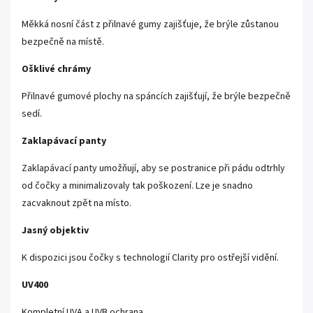
Měkká nosní část z přilnavé gumy zajišťuje, že brýle zůstanou
bezpečně na místě.
Ošklivé chrámy
Přilnavé gumové plochy na spáncích zajišťují, že brýle bezpečně
sedí.
Zaklapávací panty
Zaklapávací panty umožňují, aby se postranice při pádu odtrhly
od čočky a minimalizovaly tak poškození. Lze je snadno
zacvaknout zpět na místo.
Jasný objektiv
K dispozici jsou čočky s technologií Clarity pro ostřejší vidění.
UV400
Kompletní UVA a UVB ochrana.