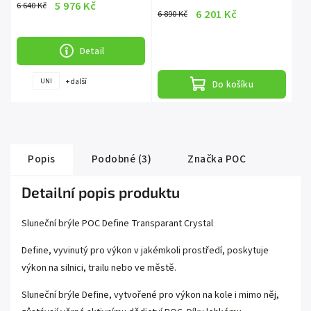
5 976 Kč
6 640 Kč
6 201 Kč
6 890 Kč
Detail
+ další
UNI
Do košíku
Popis
Podobné (3)
Značka
POC
Detailní popis produktu
Sluneční brýle POC Define Transparant Crystal
Define, vyvinutý pro výkon v jakémkoli prostředí, poskytuje
výkon na silnici, trailu nebo ve městě.
Sluneční brýle Define, vytvořené pro výkon na kole i mimo něj,