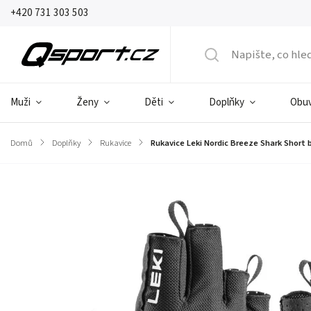
+420 731 303 503
Muži
Ženy
Děti
Doplňky
Obu
Domů
/
Doplňky
/
Rukavice
/
Rukavice Leki Nordic Breeze Shark Short 
Značka:
Leki