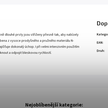
Dop
Katego
ně dlouhé prsty jsou střiženy přesně tak, aby nabízely
robena z vysoce prodyšného a pružného materiálu N-
EAN
:
jišťuje dokonalý úchop. I při velmi intenzivním použitím
Druh
:
nout a odpojit bleskovou rychlostí.
Nejoblíbenější kategorie: