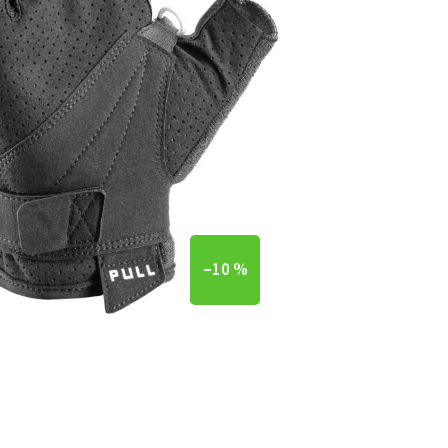
–10 %