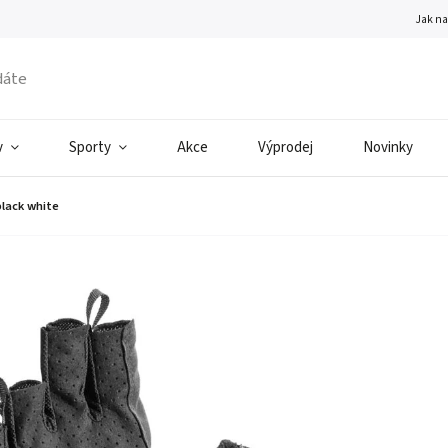
Jak n
v
Sporty
Akce
Výprodej
Novinky
black white