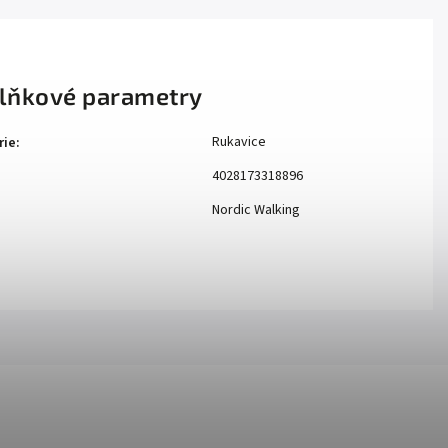
lňkové parametry
Rukavice
rie
:
4028173318896
Nordic Walking