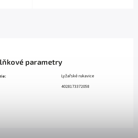
lňkové parametry
Lyžařské rukavice
rie
:
4028173372058