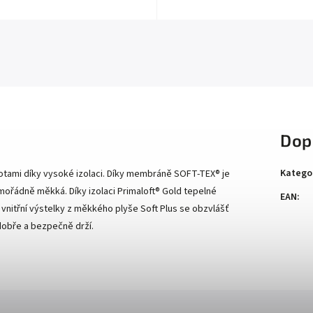
Dop
Katego
otami díky vysoké izolaci. Díky membráně SOFT-TEX® je
mořádně měkká. Díky izolaci Primaloft® Gold tepelné
EAN
:
 vnitřní výstelky z měkkého plyše Soft Plus se obzvlášť
dobře a bezpečně drží.