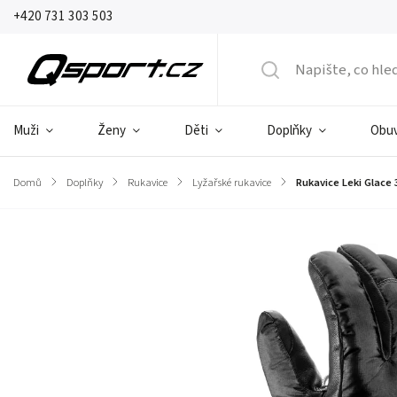
+420 731 303 503
Muži
Ženy
Děti
Doplňky
Obu
Domů
/
Doplňky
/
Rukavice
/
Lyžařské rukavice
/
Rukavice Leki Glace
Značka:
Leki