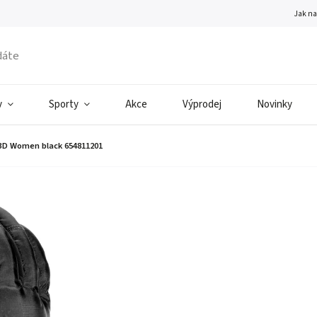
Jak n
v
Sporty
Akce
Výprodej
Novinky
 3D Women black 654811201