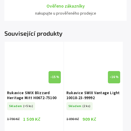
Ověřeno zákazníky
nakupujte u prověřeného prodejce
Související produkty
–15 %
–16 %
Rukavice SWIX Blizzard
Rukavice SWIX Vantage Light
Heritage Mitt H0672-75100
10018-23-99992
Skladem
(>5 ks)
Skladem
(2 ks)
1 509 Kč
909 Kč
1 790 Kč
1 090 Kč