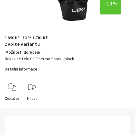
–10 %
1 890 Kč
–10 %
1 701 Kč
Zvolte variantu
Možnosti doručení
Rukavice Leki CC Thermo Shark - black
Detailní informace
Zeptat se
Hlídat