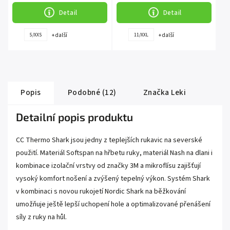
Detail
Detail
+ další
+ další
5/XXS
11/XXL
Popis
Podobné (12)
Značka
Leki
Detailní popis produktu
CC Thermo Shark jsou jedny z teplejších rukavic na severské
použití. Materiál Softspan na hřbetu ruky, materiál Nash na dlani i
kombinace izolační vrstvy od značky 3M a mikroflísu zajišťují
vysoký komfort nošení a zvýšený tepelný výkon. Systém Shark
v kombinaci s novou rukojetí Nordic Shark na běžkování
umožňuje ještě lepší uchopení hole a optimalizované přenášení
síly z ruky na hůl.