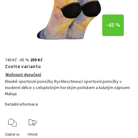
–65 %
740 Kč
–65 %
259 Kč
Zvolte variantu
Možnosti doručení
Dlouhé sportovní ponožky Rychleschnoucí sportovní ponožky v
moderní délce s celoplošným horským potiskem a kulatým nápisem
Maloja.
Detailní informace
Zeptat se
Hlídat