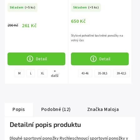
Skladem
(>5 ks)
Skladem
(>5 ks)
650 Kč
261 Kč
290 Kč
Stylové pohodlné bavlněné ponožky na
volný čas
Detail
Detail
+
+
M
L
XL
43-46
35-38,5
39-42,5
další
další
Popis
Podobné (12)
Značka
Maloja
Detailní popis produktu
Dlouhé sportovní ponožky Rychleschnoucí sportovní ponožky v