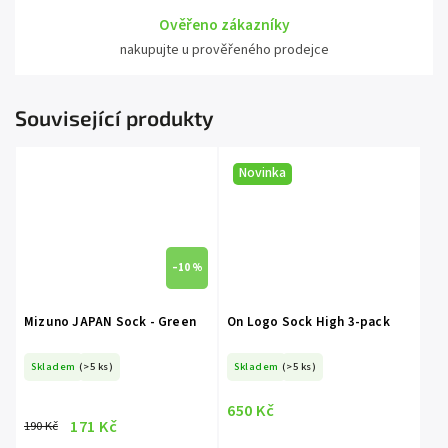
Ověřeno zákazníky
nakupujte u prověřeného prodejce
Související produkty
Novinka
–10 %
Mizuno JAPAN Sock - Green
On Logo Sock High 3-pack
Skladem
(>5 ks)
Skladem
(>5 ks)
650 Kč
171 Kč
190 Kč