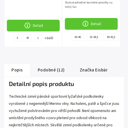
Stylové pohodlné bavlněné ponožky na
volný čas
Detail
Detail
+
43-46
35-38,5
39-42,5
+ další
S
M
L
další
Popis
Podobné (12)
Značka
Eisbär
Detailní popis produktu
Technické zimní pánské sportovní lyžařské podkolenky
vyrobené z nejjemnější Merino vlny. Na holeni, patě a špičce jsou
vyztužené polstrováním pro větší pohodlí. Není opomenuto ani
umístění prodyšného vzoru pletení pro odvod vlhkosti na
nejkritičtějších místech. Skvělé zimní podkolenky určené pro