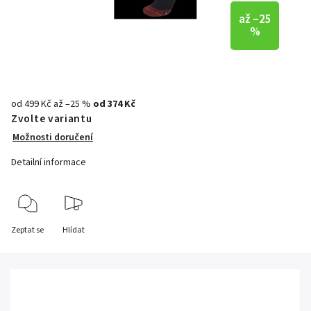
až –25
%
od 499 Kč
až –25 %
od
374 Kč
Zvolte variantu
Možnosti doručení
Detailní informace
Zeptat se
Hlídat