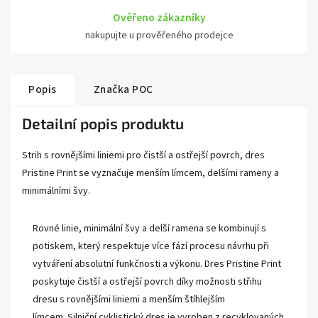
Ověřeno zákazníky
nakupujte u prověřeného prodejce
Popis
Značka
POC
Detailní popis produktu
Strih s rovnějšími liniemi pro čistší a ostřejší povrch, dres
Pristine Print se vyznačuje menším límcem, delšími rameny a
minimálními švy.
Rovné linie, minimální švy a delší ramena se kombinují s
potiskem, který respektuje více fází procesu návrhu při
vytváření absolutní funkčnosti a výkonu.
Dres Pristine Print
poskytuje čistší a ostřejší povrch díky možnosti střihu
dresu s rovnějšími liniemi a menším štíhlejším
límcem.
Silniční cyklistický dres je vyroben z recyklovaných