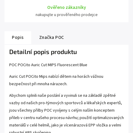
Ověřeno zákazníky
nakupujte u prověřeného prodejce
Popis
Značka
POC
Detailní popis produktu
POC POCito Auric Cut MIPS Fluorescent Blue
Auric Cut POCito Mips nabízí dětem na horách vážnou
bezpečnost při mnoha nárazech.
Abychom splnili naše poslání a vyvinuli se na základě zpětné
vazby od našich pro-týmových sportovců a lékařských expertů,
jsou všechny přilby POC vyvíjeny s celým naším konceptem
přileb v centru našeho procesu návrhu; použití optimalizovaných
materiálů v celé helmě, jako je vícenárazová EPP vložka a velmi
robustní ABS skořepina.