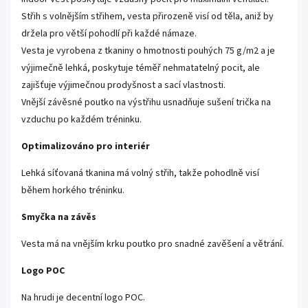
Střih s volnějším střihem, vesta přirozeně visí od těla, aniž by
držela pro větší pohodlí při každé námaze.
Vesta je vyrobena z tkaniny o hmotnosti pouhých 75 g/m2 a je
výjimečně lehká, poskytuje téměř nehmatatelný pocit, ale
zajišťuje výjimečnou prodyšnost a sací vlastnosti.
Vnější závěsné poutko na výstřihu usnadňuje sušení trička na
vzduchu po každém tréninku.
Optimalizováno pro interiér
Lehká síťovaná tkanina má volný střih, takže pohodlně visí
během horkého tréninku.
Smyčka na závěs
Vesta má na vnějším krku poutko pro snadné zavěšení a větrání.
Logo POC
Na hrudi je decentní logo POC.