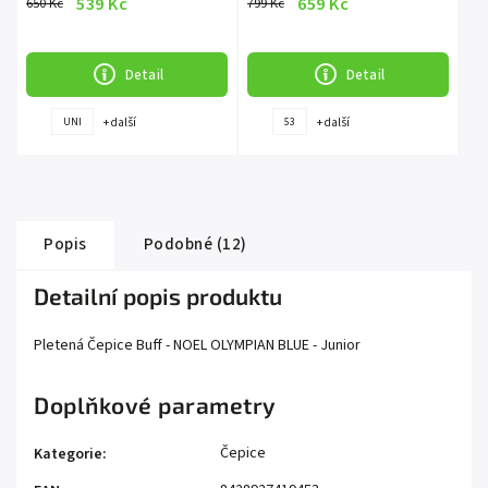
539 Kč
659 Kč
650 Kč
799 Kč
Detail
Detail
+ další
+ další
UNI
53
Popis
Podobné (12)
Detailní popis produktu
Pletená Čepice Buff - NOEL OLYMPIAN BLUE - Junior
Doplňkové parametry
Čepice
Kategorie
: