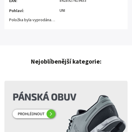
8428927419453
EAN
:
UNI
Pohlaví
:
Položka byla vyprodána…
Nejoblíbenější kategorie: