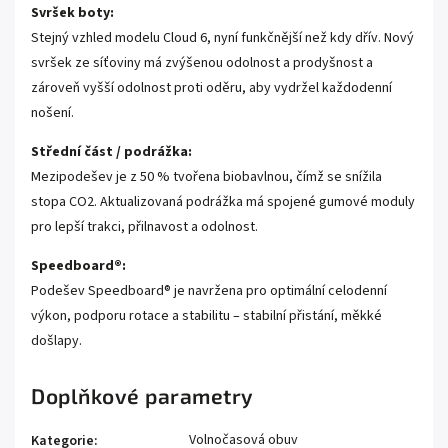
Svršek boty:
Stejný vzhled modelu Cloud 6, nyní funkčnější než kdy dřív. Nový
svršek ze síťoviny má zvýšenou odolnost a prodyšnost a
zároveň vyšší odolnost proti oděru, aby vydržel každodenní
nošení.
Střední část / podrážka:
Mezipodešev je z 50 % tvořena biobavlnou, čímž se snížila
stopa CO2. Aktualizovaná podrážka má spojené gumové moduly
pro lepší trakci, přilnavost a odolnost.
Speedboard®:
Podešev Speedboard® je navržena pro optimální celodenní
výkon, podporu rotace a stabilitu – stabilní přistání, měkké
došlapy.
Doplňkové parametry
Volnočasová obuv
Kategorie
: