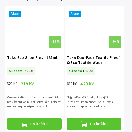
Akce
Akce
–33 %
–30 %
Toko Eco Shoe Fresh 125ml
Toko Duo-Pack Textile Proof
& Eco Textile Wash
Skladem
(>5 ks)
Skladem
(>5 ks)
219 Kč
429 Kč
329 Kč
619 Kč
Vysoce efektivní antibakteriální desinfekce
Nejprodávanější sada, skládající se z
pro všechnu obuv. Antibakteriální přísady
intenzivní impregnace Textile Proof a
neutralizují nepříjemný zápach....
speciálního pracího prostředku Eco...
Do košíku
Do košíku