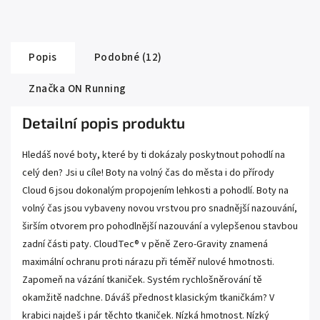
Popis
Podobné (12)
Značka
ON Running
Detailní popis produktu
Hledáš nové boty, které by ti dokázaly poskytnout pohodlí na
celý den? Jsi u cíle! Boty na volný čas do města i do přírody
Cloud 6 jsou dokonalým propojením lehkosti a pohodlí. Boty na
volný čas jsou vybaveny novou vrstvou pro snadnější nazouvání,
širším otvorem pro pohodlnější nazouvání a vylepšenou stavbou
zadní části paty. CloudTec® v pěně Zero-Gravity znamená
maximální ochranu proti nárazu při téměř nulové hmotnosti.
Zapomeň na vázání tkaniček. Systém rychlošněrování tě
okamžitě nadchne. Dáváš přednost klasickým tkaničkám? V
krabici najdeš i pár těchto tkaniček. Nízká hmotnost. Nízký