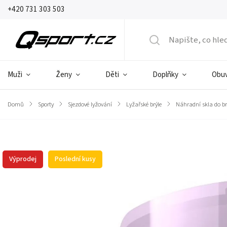
+420 731 303 503
Muži
Ženy
Děti
Doplňky
Obu
Domů
/
Sporty
/
Sjezdové lyžování
/
Lyžařské brýle
/
Náhradní skla do br
Značka:
POC
Výprodej
Poslední kusy