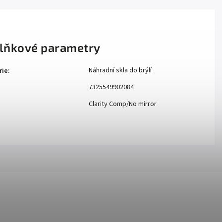
lňkové parametry
Náhradní skla do brýlí
rie
:
7325549902084
Clarity Comp/No mirror