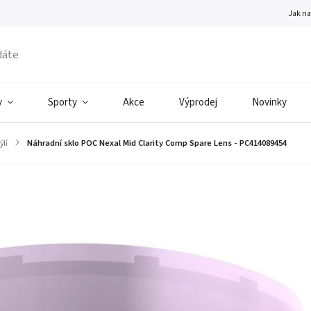
Jak n
v
Sporty
Akce
Výprodej
Novinky
ýlí
/
Náhradní sklo POC Nexal Mid Clarity Comp Spare Lens - PC414089454