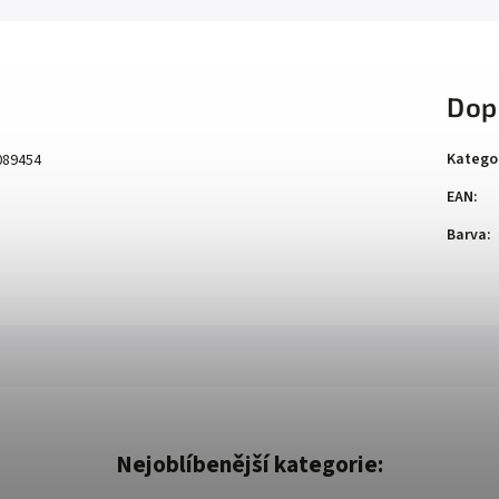
Dop
Katego
089454
EAN
:
Barva
:
Nejoblíbenější kategorie: