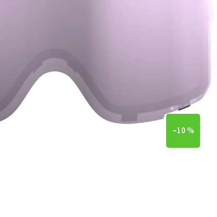
–10 %