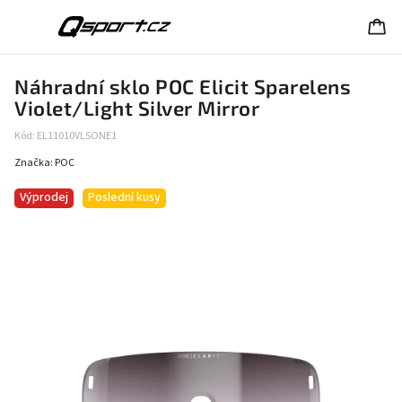
Náhradní sklo POC Elicit Sparelens
Violet/Light Silver Mirror
Kód:
EL11010VLSONE1
Značka:
POC
Výprodej
Poslední kusy