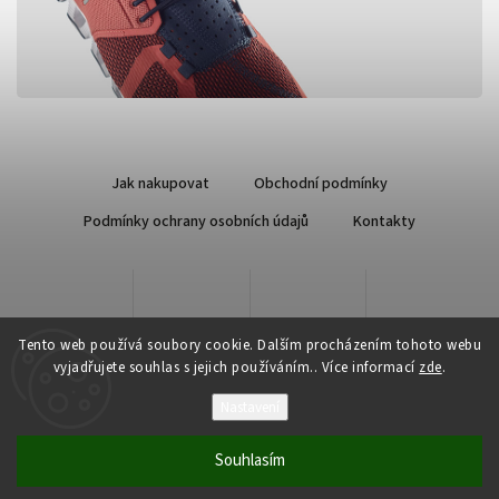
Jak nakupovat
Obchodní podmínky
Podmínky ochrany osobních údajů
Kontakty
Tento web používá soubory cookie. Dalším procházením tohoto webu
vyjadřujete souhlas s jejich používáním.. Více informací
zde
.
Nastavení
Copyright 2026
Qsport.cz
. Všechna práva vyhrazena.
Souhlasím
Vytvořil
Shoptet
| Design
Shoptak.cz