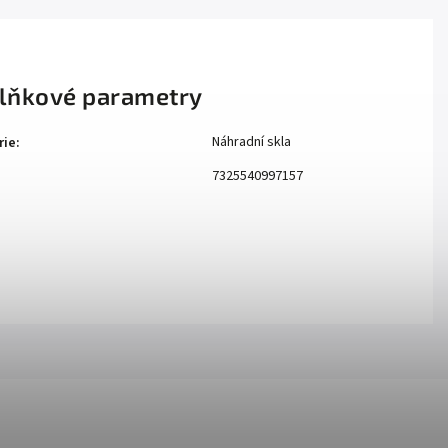
lňkové parametry
Náhradní skla
rie
:
7325540997157