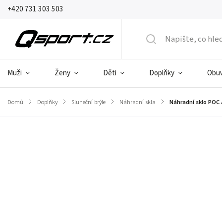
+420 731 303 503
Muži
Ženy
Děti
Doplňky
Obu
Domů
/
Doplňky
/
Sluneční brýle
/
Náhradní skla
/
Náhradní sklo POC 
Značka:
POC