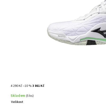
4 290 Kč
–10 %
3 861 Kč
Skladem
(5 ks)
Velikost