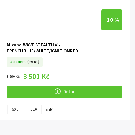
–10 %
Mizuno WAVE STEALTH V -
FRENCHBLUE/WHITE/IGNITIONRED
Skladem
(>5 ks)
3 501 Kč
3 890 Kč
Detail
50.0
51.0
+ další