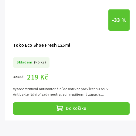
–33 %
Toko Eco Shoe Fresh 125ml
Skladem
(>5 ks)
219 Kč
329 Kč
Vysoce efektivní antibakteriální desinfekce pro všechnu obuv.
Antibakteriální přísady neutralizují nepříjemný zápach....
Do košíku