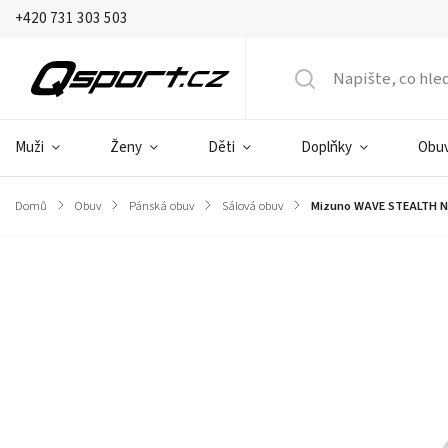
+420 731 303 503
Muži
Ženy
Děti
Doplňky
Obu
Domů
/
Obuv
/
Pánská obuv
/
Sálová obuv
/
Mizuno WAVE STEALTH NE
Značka:
Mizuno