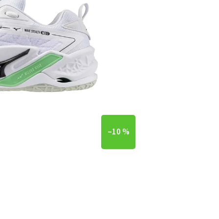
–10 %