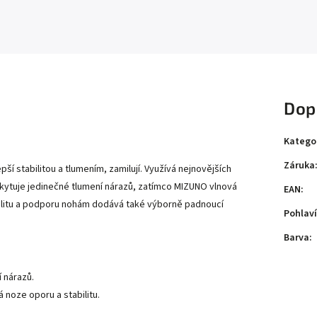
Dop
Katego
Záruka
ší stabilitou a tlumením, zamilují. Využívá nejnovějších
ytuje jedinečné tlumení nárazů, zatímco MIZUNO vlnová
EAN
:
Stabilitu a podporu nohám dodává také výborně padnoucí
Pohlaví
.
Barva
:
í nárazů.
 noze oporu a stabilitu.