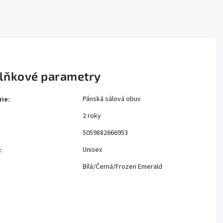
lňkové parametry
Pánská sálová obuv
rie
:
2 roky
:
5059882666953
Unisex
:
Bílá/Černá/Frozen Emerald