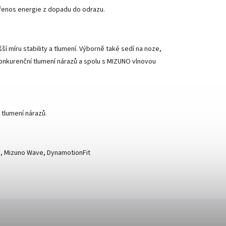
přenos energie z dopadu do odrazu.
 míru stability a tlumení. Výborně také sedí na noze,
onkurenční tlumení nárazů a spolu s MIZUNO vlnovou
 tlumení nárazů.
y, Mizuno Wave, DynamotionFit