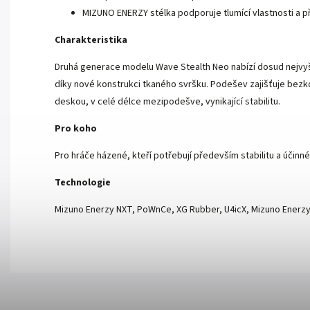
MIZUNO ENERZY stélka podporuje tlumící vlastnosti a 
Charakteristika
Druhá generace modelu Wave Stealth Neo nabízí dosud nejvyšší
díky nové konstrukci tkaného svršku. Podešev zajišťuje bezk
deskou, v celé délce mezipodešve, vynikající stabilitu.
Pro koho
Pro hráče házené, kteří potřebují především stabilitu a účinné
Technologie
Mizuno Enerzy NXT, PoWnCe, XG Rubber, U4icX, Mizuno Enerz