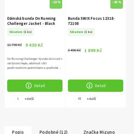
–20 %
–45 %
Dámská bunda On Running
Bunda SWIX Focus 12318-
Challenger Jacket - Black
72108
Skladem
(1 ks)
Skladem
(1 ks)
9 430 Kč
11 790 Kč
1 899 Kč
3 490 Kč
On Running Challenger: Vysoká účinnost v
udržování tepla, odolnost vůči
povětrnostním podmínkám a praktické
funkce,...
Detail
Detail
+ další
+ další
L
XS
Popis
Podobné (12)
Značka
Mizuno