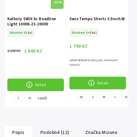
–15 %
Kalhoty SWIX kr. Roadline
Swix Tempo Shorts 3.5inch W
Light 10006-23-10000
Skladem
(1 ks)
Skladem
(>5 ks)
1 790 Kč
1 849 Kč
2 190 Kč
Lehké běžecké kraťasy pro maximální
volnost
Detail
Detail
XS
S
M
L
XL
+ další
L
XL
d
Popis
Podobné (12)
Značka
Mizuno