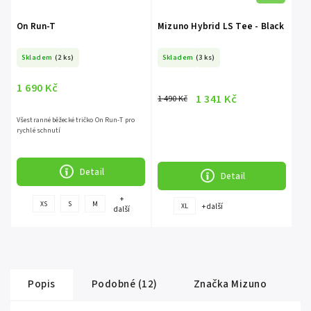
On Run-T
Mizuno Hybrid LS Tee - Black
Skladem
(2 ks)
Skladem
(3 ks)
1 690 Kč
1 341 Kč
1 490 Kč
Všestranné běžecké tričko On Run-T pro
rychlé schnutí
Detail
Detail
+
XS
S
M
+ další
XL
další
Popis
Podobné (12)
Značka
Mizuno