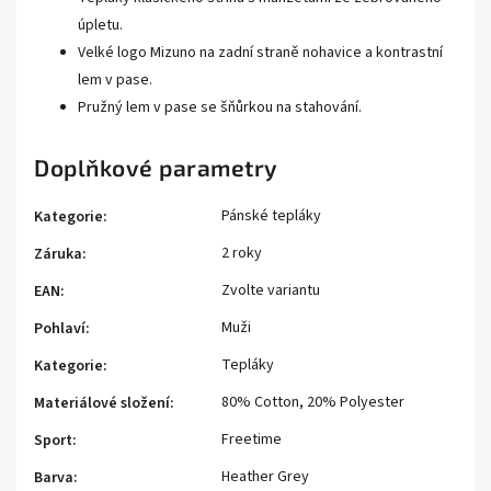
úpletu.
Velké logo Mizuno na zadní straně nohavice a kontrastní
lem v pase.
Pružný lem v pase se šňůrkou na stahování.
Doplňkové parametry
Pánské tepláky
Kategorie
:
2 roky
Záruka
:
Zvolte variantu
EAN
:
Muži
Pohlaví
:
Tepláky
Kategorie
:
80% Cotton, 20% Polyester
Materiálové složení
:
Freetime
Sport
:
Heather Grey
Barva
: