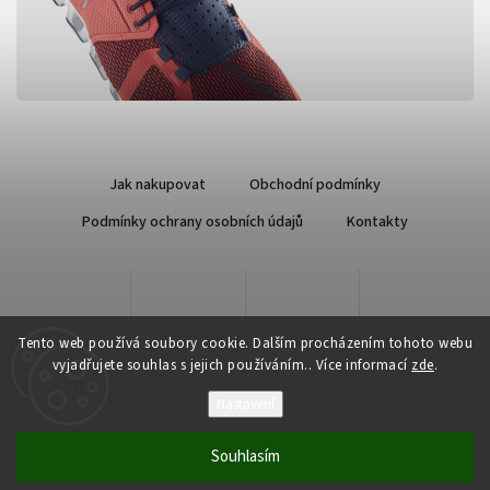
Jak nakupovat
Obchodní podmínky
Podmínky ochrany osobních údajů
Kontakty
Tento web používá soubory cookie. Dalším procházením tohoto webu
vyjadřujete souhlas s jejich používáním.. Více informací
zde
.
Nastavení
Copyright 2026
Qsport.cz
. Všechna práva vyhrazena.
Souhlasím
Vytvořil
Shoptet
| Design
Shoptak.cz