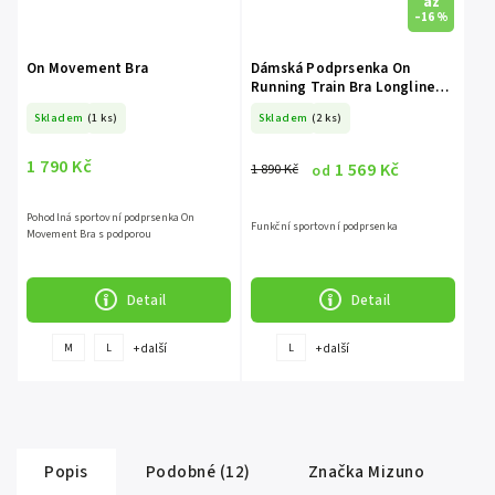
až
–16 %
On Movement Bra
Dámská Podprsenka On
Running Train Bra Longline
Black
Skladem
(1 ks)
Skladem
(2 ks)
1 790 Kč
1 569 Kč
1 890 Kč
od
Pohodlná sportovní podprsenka On
Funkční sportovní podprsenka
Movement Bra s podporou
Detail
Detail
+ další
+ další
M
L
L
Popis
Podobné (12)
Značka
Mizuno