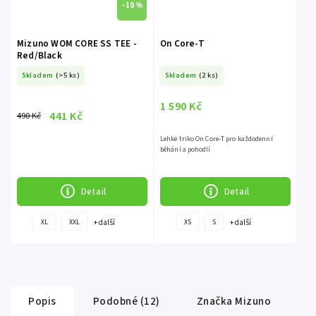
–10 %
Mizuno WOM CORE SS TEE -
On Core-T
Red/Black
Skladem
(>5 ks)
Skladem
(2 ks)
1 590 Kč
441 Kč
490 Kč
Lehké triko On Core-T pro každodenní
běhání a pohodlí
Detail
Detail
+ další
+ další
XL
XXL
XS
S
Popis
Podobné (12)
Značka
Mizuno