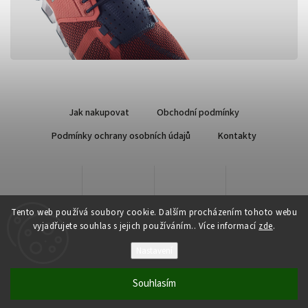
Jak nakupovat
Obchodní podmínky
Podmínky ochrany osobních údajů
Kontakty
Tento web používá soubory cookie. Dalším procházením tohoto webu
vyjadřujete souhlas s jejich používáním.. Více informací
zde
.
Nastavení
Copyright 2026
Qsport.cz
. Všechna práva vyhrazena.
Souhlasím
Vytvořil
Shoptet
| Design
Shoptak.cz