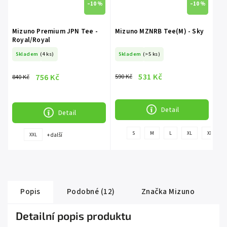
–10 %
–10 %
Mizuno Premium JPN Tee -
Mizuno MZNRB Tee(M) - Sky
Royal/Royal
Skladem
(4 ks)
Skladem
(>5 ks)
531 Kč
756 Kč
590 Kč
840 Kč
Detail
Detail
S
M
L
XL
XXL
+ další
XXL
Popis
Podobné (12)
Značka
Mizuno
Detailní popis produktu