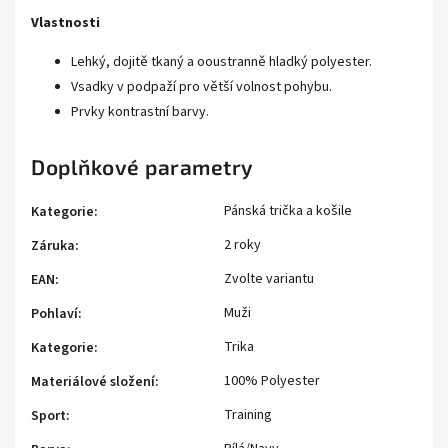
Vlastnosti
Lehký, dojitě tkaný a ooustranně hladký polyester.
Vsadky v podpaží pro větší volnost pohybu.
Prvky kontrastní barvy.
Doplňkové parametry
Pánská trička a košile
Kategorie
:
2 roky
Záruka
:
Zvolte variantu
EAN
:
Muži
Pohlaví
:
Trika
Kategorie
:
100% Polyester
Materiálové složení
:
Training
Sport
: