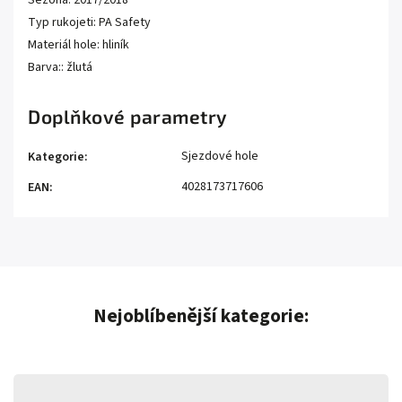
Sezóna: 2017/2018
Typ rukojeti: PA Safety
Materiál hole: hliník
Barva:: žlutá
Doplňkové parametry
Sjezdové hole
Kategorie
:
4028173717606
EAN
:
Nejoblíbenější kategorie: