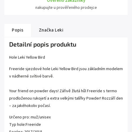
Ověřeno zákazníky
nakupujte u prověřeného prodejce
Popis
Značka
Leki
Detailní popis produktu
Hole Leki Yellow Bird
Freeride sjezdové hole Leki Yellow Bird jsou základním modelem
v nádherné svítivé barvě.
Your friend on powder days! Zářivě žlutá hůl Freeride s termo
prodloženou rukojetí a extra velkými talířky Powder! Rozzáří den
– za jakéhokoliv počasí.
Určeno pro: muž/unisex
Typ hole:Freeride