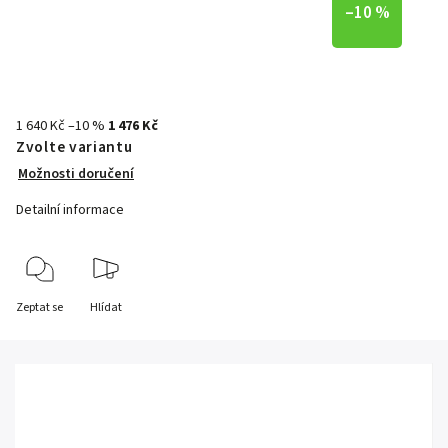
–10 %
1 640 Kč
–10 %
1 476 Kč
Zvolte variantu
Možnosti doručení
Detailní informace
Zeptat se
Hlídat