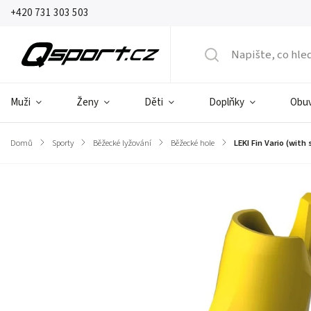
+420 731 303 503
Muži
Ženy
Děti
Doplňky
Obu
Domů
/
Sporty
/
Běžecké lyžování
/
Běžecké hole
/
LEKI Fin Vario (with
Značka:
Leki