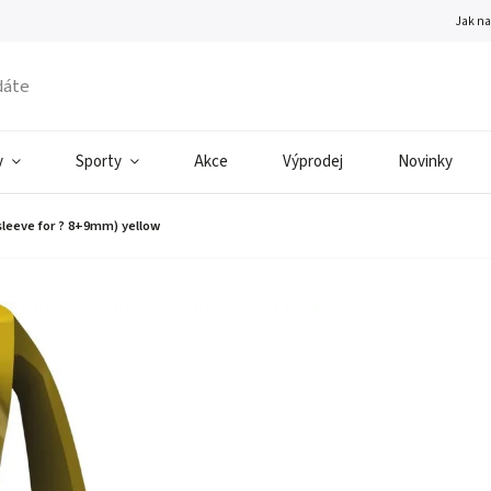
Jak n
v
Sporty
Akce
Výprodej
Novinky
 sleeve for ? 8+9mm) yellow