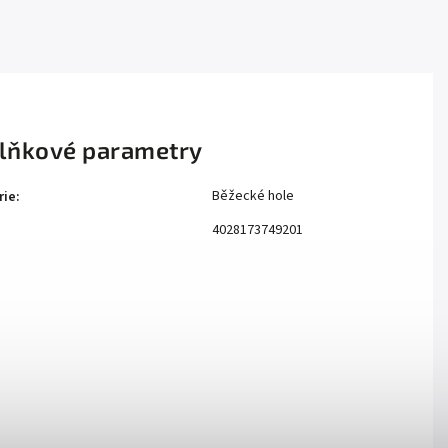
lňkové parametry
Běžecké hole
rie
:
4028173749201