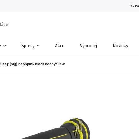
Jak n
v
Sporty
Akce
Výprodej
Novinky
e Bag (big) neonpink black neonyellow