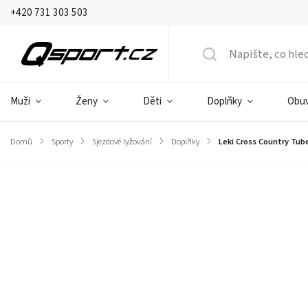
+420 731 303 503
Muži
Ženy
Děti
Doplňky
Obu
Domů
/
Sporty
/
Sjezdové lyžování
/
Doplňky
/
Leki Cross Country Tub
Značka:
Leki