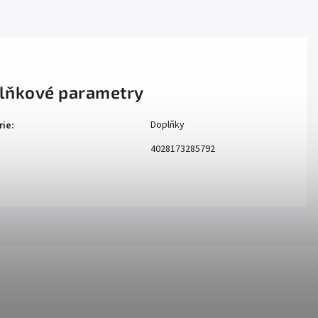
lňkové parametry
Doplňky
rie
:
4028173285792