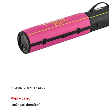
2 640 Kč
–10 %
2 376 Kč
Vyprodáno
Možnosti doručení